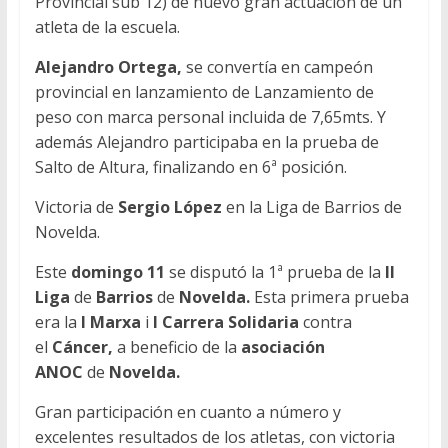
Provincial sub 12) de nuevo gran actuación de un
atleta de la escuela.
Alejandro Ortega,
se convertía en campeón
provincial en lanzamiento de Lanzamiento de
peso con marca personal incluida de 7,65mts. Y
además Alejandro participaba en la prueba de
Salto de Altura, finalizando en 6ª posición.
Victoria de
Sergio López
en la Liga de Barrios de
Novelda.
Este
domingo 11
se disputó la 1ª prueba de la
II
Liga
de
Barrios
de
Novelda.
Esta primera prueba
era la
I Marxa
i
I Carrera Solidaria
contra
el
Cáncer,
a beneficio de la
asociación
ANOC
de
Novelda.
Gran participación en cuanto a número y
excelentes resultados de los atletas, con victoria