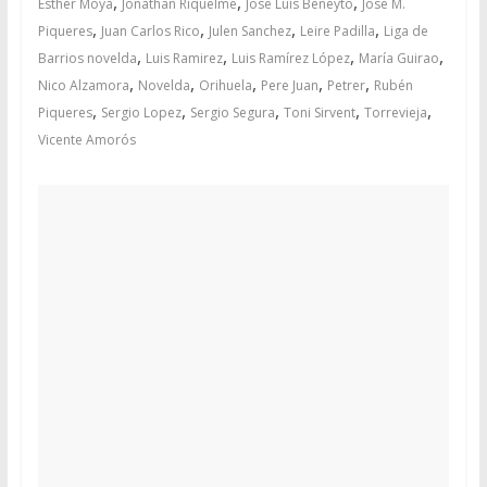
,
,
,
Esther Moya
Jonathan Riquelme
Jose Luis Beneyto
Jose M.
,
,
,
,
Piqueres
Juan Carlos Rico
Julen Sanchez
Leire Padilla
Liga de
,
,
,
,
Barrios novelda
Luis Ramirez
Luis Ramírez López
María Guirao
,
,
,
,
,
Nico Alzamora
Novelda
Orihuela
Pere Juan
Petrer
Rubén
,
,
,
,
,
Piqueres
Sergio Lopez
Sergio Segura
Toni Sirvent
Torrevieja
Vicente Amorós