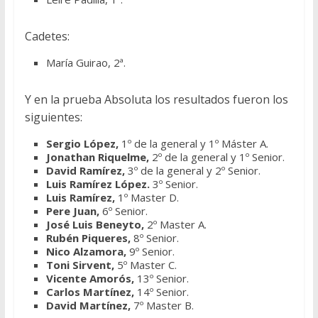
Cadetes:
María Guirao, 2ª.
Y en la prueba Absoluta los resultados fueron los
siguientes:
Sergio López,
1º de la general y 1º Máster A.
Jonathan Riquelme,
2º de la general y 1º Senior.
David Ramírez,
3º de la general y 2º Senior.
Luis Ramírez López.
3º Senior.
Luis Ramírez,
1º Master D.
Pere Juan,
6º Senior.
José Luis Beneyto,
2º Master A.
Rubén Piqueres,
8º Senior.
Nico Alzamora,
9º Senior.
Toni
Sirvent,
5º Master C.
Vicente Amorós,
13º Senior.
Carlos Martínez,
14º Senior.
David Martínez,
7º Master B.