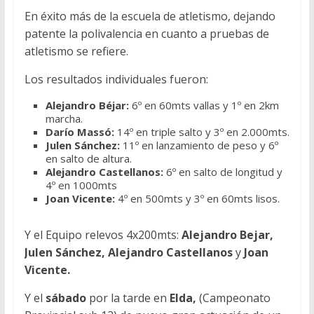
En éxito más de la escuela de atletismo, dejando
patente la polivalencia en cuanto a pruebas de
atletismo se refiere.
Los resultados individuales fueron:
Alejandro Béjar:
6º en 60mts vallas y 1º en 2km
marcha.
Darío Massó:
14º en triple salto y 3º en 2.000mts.
Julen Sánchez:
11º en lanzamiento de peso y 6º
en salto de altura.
Alejandro Castellanos:
6º en salto de longitud y
4º en 1000mts
Joan
Vicente:
4º en 500mts y 3º en 60mts lisos.
Y el Equipo relevos 4x200mts:
Alejandro Bejar,
Julen Sánchez, Alejandro Castellanos
y
Joan
Vicente.
Y el
sábado
por la tarde en
Elda,
(Campeonato