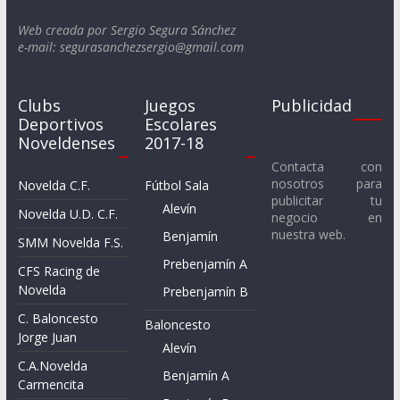
Web creada por Sergio Segura Sánchez
e-mail: segurasanchezsergio@gmail.com
Clubs
Juegos
Publicidad
Deportivos
Escolares
Noveldenses
2017-18
Contacta con
nosotros para
Novelda C.F.
Fútbol Sala
publicitar tu
Alevín
Novelda U.D. C.F.
negocio en
nuestra web.
Benjamín
SMM Novelda F.S.
Prebenjamín A
CFS Racing de
Novelda
Prebenjamín B
C. Baloncesto
Baloncesto
Jorge Juan
Alevín
C.A.Novelda
Benjamín A
Carmencita