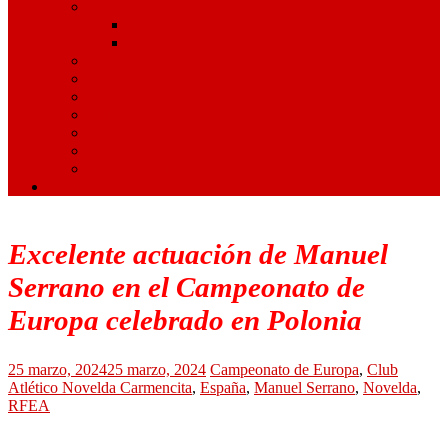
Artes Marciales
Judo
Muay Thai
Gimnasia Rítmica
Tenis de Mesa
Ajedrez
Billar
Hípica
Golf
Juegos Escolares
Contacto
Excelente actuación de Manuel
Serrano en el Campeonato de
Europa celebrado en Polonia
25 marzo, 2024
25 marzo, 2024
Campeonato de Europa
,
Club
Atlético Novelda Carmencita
,
España
,
Manuel Serrano
,
Novelda
,
RFEA