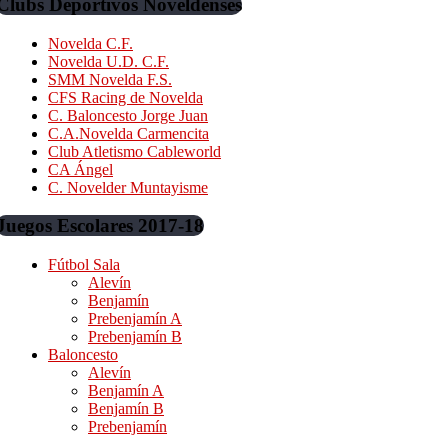
Clubs Deportivos Noveldenses
Novelda C.F.
Novelda U.D. C.F.
SMM Novelda F.S.
CFS Racing de Novelda
C. Baloncesto Jorge Juan
C.A.Novelda Carmencita
Club Atletismo Cableworld
CA Ángel
C. Novelder Muntayisme
Juegos Escolares 2017-18
Fútbol Sala
Alevín
Benjamín
Prebenjamín A
Prebenjamín B
Baloncesto
Alevín
Benjamín A
Benjamín B
Prebenjamín