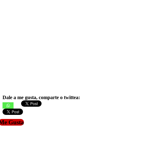
Dale a me gusta, comparte o twittea:
Me Gusta