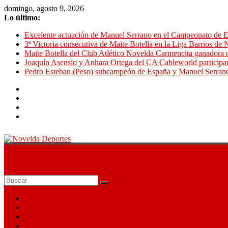
Saltar
domingo, agosto 9, 2026
al
Lo último:
contenido
Excelente actuación de Manuel Serrano en el Campeonato de E
3ª Victoria consecutiva de Maite Botella en la Liga Barrios de
Maite Botella del Club Atlético Novelda Carmencita ganadora c
Joaquín Asensio y Anhara Ortega del CA Cableworld particip
Pedro Esteban (Peso) subcampeón de España y Manuel Serran
Novelda
Deportes
Pasión
por
Fútbol
nuestro
Baloncesto
deporte
Fútbol Sala
Atletismo