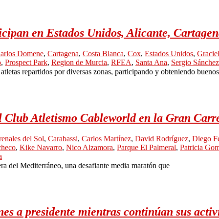
icipan en Estados Unidos, Alicante, Cartage
arlos Domene
,
Cartagena
,
Costa Blanca
,
Cox
,
Estados Unidos
,
Gracie
o
,
Prospect Park
,
Region de Murcia
,
RFEA
,
Santa Ana
,
Sergio Sánchez
atletas repartidos por diversas zonas, participando y obteniendo buenos
l Club Atletismo Cableworld en la Gran Carr
enales del Sol
,
Carabassi
,
Carlos Martínez
,
David Rodríguez
,
Diego F
checo
,
Kike Navarro
,
Nico Alzamora
,
Parque El Palmeral
,
Patricia Go
a
ra del Mediterráneo, una desafiante media maratón que
s a presidente mientras continúan sus activ