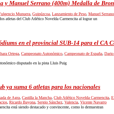
a y Manuel Serrano (400m) Medalla de Bro
Fulgencio Munuera
,
Guipúzcoa
,
Lanzamiento de Peso
,
Manuel Serrano
dos atletas del Club Atlético Novelda Carmencita al lograr un
ódiums en el provincial SUB-14 para el CA 
hara Ortega
,
Campeonato Autonómico
,
Campeonato de España
,
Dario
utonómico disputado en la pista Lluis Puig
 ya suma 6 atletas para los nacionales
ada de Agra
,
Castilla la Mancha
,
Club Atlético Novelda Carmencita
,
E
acios
,
Ricardo Bayona
,
Sergio Sánchez
,
Valencia
,
Vicente Navarro
mencita está siendo destacado y convincente, como lo demuestran