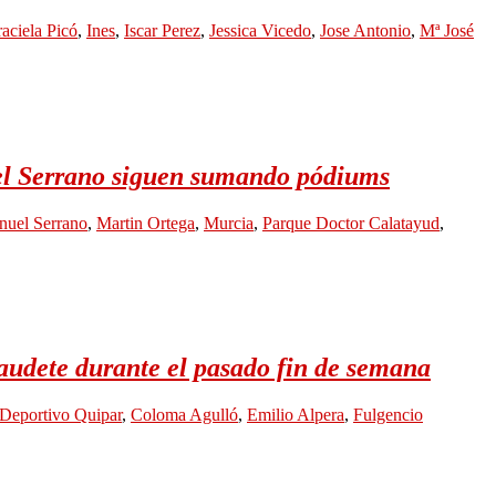
aciela Picó
,
Ines
,
Iscar Perez
,
Jessica Vicedo
,
Jose Antonio
,
Mª José
el Serrano siguen sumando pódiums
uel Serrano
,
Martin Ortega
,
Murcia
,
Parque Doctor Calatayud
,
audete durante el pasado fin de semana
Deportivo Quipar
,
Coloma Agulló
,
Emilio Alpera
,
Fulgencio