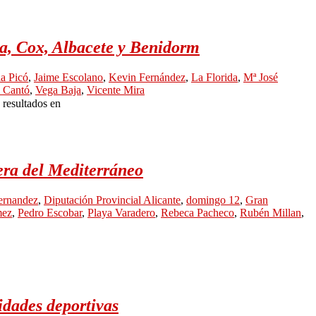
na, Cox, Albacete y Benidorm
la Picó
,
Jaime Escolano
,
Kevin Fernández
,
La Florida
,
Mª José
 Cantó
,
Vega Baja
,
Vicente Mira
 resultados en
era del Mediterráneo
ernandez
,
Diputación Provincial Alicante
,
domingo 12
,
Gran
mez
,
Pedro Escobar
,
Playa Varadero
,
Rebeca Pacheco
,
Rubén Millan
,
idades deportivas