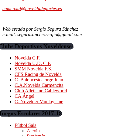
comercial@noveldadeportes.es
Web creada por Sergio Segura Sánchez
e-mail: segurasanchezsergio@gmail.com
Clubs Deportivos Noveldenses
Novelda C.F.
Novelda U.D. C.F.
SMM Novelda F.S.
CFS Racing de Novelda
C. Baloncesto Jorge Juan
C.A.Novelda Carmencita
Club Atletismo Cableworld
CA Ángel
C. Novelder Muntayisme
Juegos Escolares 2017-18
Fútbol Sala
Alevín