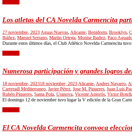
Leer más
Los atletas del CA Novelda Carmencita part
27 noviembre, 2023
Aguas Nuevas
,
Alicante
,
Benidorm
,
Brooklyn
,
C
Ibáñez
,
Manuel Serrano
,
Martin Ortega
,
Montse Ibañez
,
Paco Aguad
Durante estos últimos días, el Club Atlético Novelda Carmencita tuvo 
Leer más
Numerosa participación y grandes logros de
18 noviembre, 2023
18 noviembre, 2023
Alicante
,
Andres Navarro
,
Ar
Carreradl Mediterraneo
,
Javier Pérez
,
Jose M. Piqueres
,
Juan Luis Pa
Rubén Piqueres
,
Santa Pola
,
Uranova
,
Vicente Amorós
,
Victor Botell
El domingo 12 de noviembre tuvo lugar la V edición de la Gran Carre
Leer más
El CA Novelda Carmencita convoca eleccione