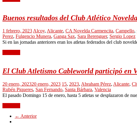
Buenos resultados del Club Atlético Noveld
1 febrero, 2023
Alcoy
,
Alicante
,
CA Novelda Carmencita
,
Campello
,
Perez
,
Fulgencio Munera
,
Ganga Sax
,
Sara Berenguer
,
Sergio Lopez
Si en las jornadas anteriores eran los atletas federados del club nove
Leer más
El Club Atletismo Cableworld participó en V
20 enero, 2023
20 enero, 2023
15
,
2023
,
Abraham Pérez
,
Alicante
,
Cl
Rubén Piqueres
,
San Fernando
,
Santa Bárbara
,
Valencia
El pasado Domingo 15 de enero, hasta 5 atletas se desplazaron de nuev
Leer más
← Anterior