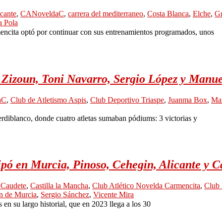
cante
,
CANoveldaC
,
carrera del mediterraneo
,
Costa Blanca
,
Elche
,
Gr
a Pola
mencita optó por continuar con sus entrenamientos programados, unos
 Zizoun, Toni Navarro, Sergio López y Manu
aC
,
Club de Atletismo Aspis
,
Club Deportivo Triaspe
,
Juanma Box
,
Man
erdiblanco, donde cuatro atletas sumaban pódiums: 3 victorias y
ipó en Murcia, Pinoso, Cehegin, Alicante y C
 Caudete
,
Castilla la Mancha
,
Club Atlético Novelda Carmencita
,
Club 
n de Murcia
,
Sergio Sánchez
,
Vicente Mira
en su largo historial, que en 2023 llega a los 30