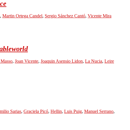
nce
,
Martin Ortega Candel
,
Sergio Sánchez Cantó
,
Vicente Mira
Cableworld
 Masso
,
Joan Vicente
,
Joaquin Asensio Lidon
,
La Nucia
,
Leire
milio Sarias
,
Graciela Picó
,
Hellin
,
Luis Puig
,
Manuel Serrano
,