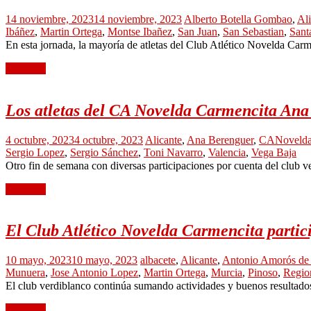
14 noviembre, 2023
14 noviembre, 2023
Alberto Botella Gombao
,
Ali
Ibáñez
,
Martin Ortega
,
Montse Ibañez
,
San Juan
,
San Sebastian
,
Sant
En esta jornada, la mayoría de atletas del Club Atlético Novelda Car
Leer más
Los atletas del CA Novelda Carmencita Ana
4 octubre, 2023
4 octubre, 2023
Alicante
,
Ana Berenguer
,
CANoveld
Sergio Lopez
,
Sergio Sánchez
,
Toni Navarro
,
Valencia
,
Vega Baja
Otro fin de semana con diversas participaciones por cuenta del club v
Leer más
El Club Atlético Novelda Carmencita partic
10 mayo, 2023
10 mayo, 2023
albacete
,
Alicante
,
Antonio Amorós de
Munuera
,
Jose Antonio Lopez
,
Martin Ortega
,
Murcia
,
Pinoso
,
Regio
El club verdiblanco continúa sumando actividades y buenos resultados 
Leer más