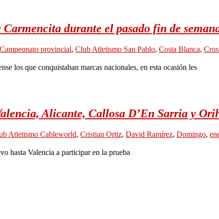
a Carmencita durante el pasado fin de seman
Campeonato provincial
,
Club Atletismo San Pablo
,
Costa Blanca
,
Cros
ldense los que conquistaban marcas nacionales, en esta ocasión les
alencia, Alicante, Callosa D’En Sarria y Ori
ub Atletismo Cableworld
,
Cristian Ortiz
,
David Ramírez
,
Domingo
,
en
o hasta Valencia a participar en la prueba