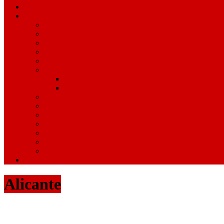
Ciclismo
Otros Deportes
Pádel
Montañismo
Senderismo
Duatlón
Triatlón
Artes Marciales
Judo
Muay Thai
Gimnasia Rítmica
Tenis de Mesa
Ajedrez
Billar
Hípica
Golf
Juegos Escolares
Contacto
Alicante