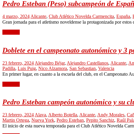
Pedro Esteban (Peso) subcampeón de Españ
4 marzo, 2024
Alicante
,
Club Atlético Novelda Carmencita
,
España
,
Gran jornada para el atletismo noveldense la protagonizada por estos 
Leer más
Doblete en el campeonato autonómico y 3 p
23 febrero, 2024
Alejandro Béjar
,
Alejandro Castellanos
,
Alicante
,
An
Padilla
,
Luis Puig
,
Nico Alzamora
,
San Sebastian
,
Valencia
En primer lugar, en cuanto a la escuela del club, en el Campeonato A
Leer más
Pedro Esteban campeón autonómico y su club
23 febrero, 2024
Alava
,
Alberto Botella
,
Alicante
,
Andy Morales
,
Cañ
Martin Ortega
,
Nueva York
,
Pedro Esteban
,
Pepito Sanchiz
,
Raúl Pal
El inicio de esta nueva temporada para el Club Atlético Novelda Car