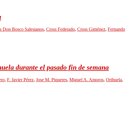
a
s Don Bosco Salesianos
,
Cross Federado
,
Cross Giménez
,
Fernando
huela durante el pasado fin de semana
ero
,
F. Javier Pérez
,
Jose M. Piqueres
,
Miguel A. Amoros
,
Orihuela
,