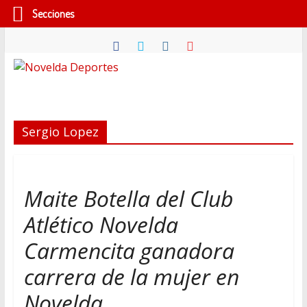
Secciones
Saltar
al
contenido
Novelda
Deportes
Sergio Lopez
Pasión
por
nuestro
Maite Botella del Club
deporte
Atlético Novelda
Carmencita ganadora
carrera de la mujer en
Novelda