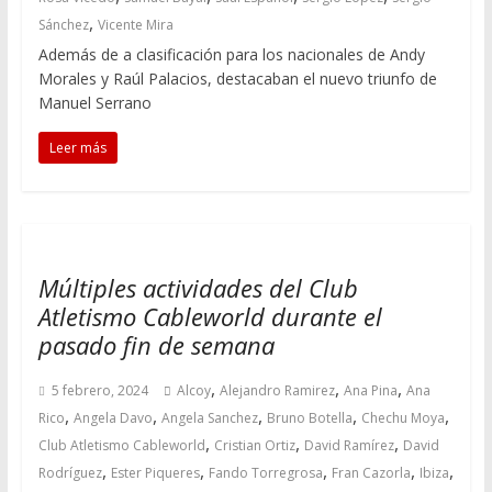
,
Sánchez
Vicente Mira
Además de a clasificación para los nacionales de Andy
Morales y Raúl Palacios, destacaban el nuevo triunfo de
Manuel Serrano
Leer más
Múltiples actividades del Club
Atletismo Cableworld durante el
pasado fin de semana
,
,
,
5 febrero, 2024
Alcoy
Alejandro Ramirez
Ana Pina
Ana
,
,
,
,
,
Rico
Angela Davo
Angela Sanchez
Bruno Botella
Chechu Moya
,
,
,
Club Atletismo Cableworld
Cristian Ortiz
David Ramírez
David
,
,
,
,
,
Rodríguez
Ester Piqueres
Fando Torregrosa
Fran Cazorla
Ibiza