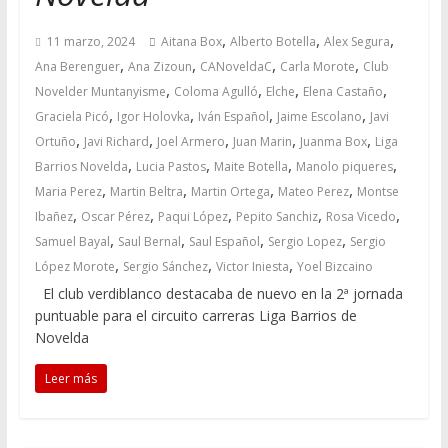
,
,
,
11 marzo, 2024
Aitana Box
Alberto Botella
Alex Segura
,
,
,
,
Ana Berenguer
Ana Zizoun
CANoveldaC
Carla Morote
Club
,
,
,
,
Novelder Muntanyisme
Coloma Agulló
Elche
Elena Castaño
,
,
,
,
Graciela Picó
Igor Holovka
Iván Español
Jaime Escolano
Javi
,
,
,
,
,
Ortuño
Javi Richard
Joel Armero
Juan Marin
Juanma Box
Liga
,
,
,
,
Barrios Novelda
Lucia Pastos
Maite Botella
Manolo piqueres
,
,
,
,
Maria Perez
Martin Beltra
Martin Ortega
Mateo Perez
Montse
,
,
,
,
,
Ibañez
Oscar Pérez
Paqui López
Pepito Sanchiz
Rosa Vicedo
,
,
,
,
Samuel Bayal
Saul Bernal
Saul Español
Sergio Lopez
Sergio
,
,
,
López Morote
Sergio Sánchez
Victor Iniesta
Yoel Bizcaino
El club verdiblanco destacaba de nuevo en la 2ª jornada
puntuable para el circuito carreras Liga Barrios de
Novelda
Leer más