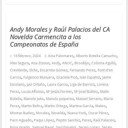
Andy Morales y Raúl Palacios del CA
Novelda Carmencita a los
Campeonatos de España
,
,
16 febrero, 2024
Aina Palomares
Alberto Botella Camacho
,
,
,
,
,
,
Alex Segura
Ana Zizoun
Andy
ANOC
Brooklyn
Coloma Agulló
,
,
,
,
Crevillente
Elche
Encarnita Gómez
Fernando Perez
Font d'en
,
,
,
,
Carros
Fulgencio Munuera
Graciela Picó
Iván Español
Jaime
,
,
,
,
Escolano
Javi Ortuño
Laura Garcia
Liga de Barrios
Lorena
,
,
,
,
Perez
Lucas Alfonso
Mª Jesús Fornier
Mª José Ibáñez
Maite
,
,
,
,
Botella
Manolo Jaén
Manolo piqueres
Manuel Serrano
Maria
,
,
,
,
,
Perez
Martin Beltra
Martin Ortega
Martina García
Mateo
,
,
,
,
,
Montse Ibañez
Morales
Novelda
Nueva York
Oscar Pérez
,
,
,
,
,
Paco Aguado
Paqui López
Pepito Sanchiz
Perez
Raúl Palacios
,
,
,
,
Rosa Vicedo
Samuel Bayal
Saul Español
Sergio Lopez
Sergio