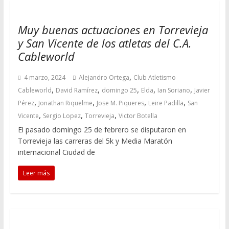
Muy buenas actuaciones en Torrevieja
y San Vicente de los atletas del C.A.
Cableworld
,
4 marzo, 2024
Alejandro Ortega
Club Atletismo
,
,
,
,
,
Cableworld
David Ramírez
domingo 25
Elda
Ian Soriano
Javier
,
,
,
,
Pérez
Jonathan Riquelme
Jose M. Piqueres
Leire Padilla
San
,
,
,
Vicente
Sergio Lopez
Torrevieja
Victor Botella
El pasado domingo 25 de febrero se disputaron en
Torrevieja las carreras del 5k y Media Maratón
internacional Ciudad de
Leer más