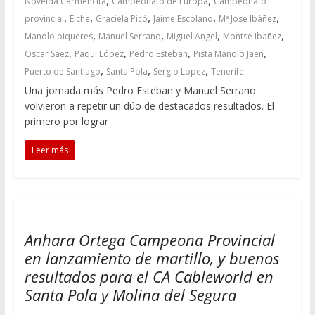
,
,
Novelda Carmencita
Campeonato de Europa
Campeonato
,
,
,
,
,
provincial
Elche
Graciela Picó
Jaime Escolano
Mª José Ibáñez
,
,
,
,
Manolo piqueres
Manuel Serrano
Miguel Angel
Montse Ibañez
,
,
,
,
Oscar Sáez
Paqui López
Pedro Esteban
Pista Manolo Jaen
,
,
,
Puerto de Santiago
Santa Pola
Sergio Lopez
Tenerife
Una jornada más Pedro Esteban y Manuel Serrano
volvieron a repetir un dúo de destacados resultados. El
primero por lograr
Leer más
Anhara Ortega Campeona Provincial
en lanzamiento de martillo, y buenos
resultados para el CA Cableworld en
Santa Pola y Molina del Segura