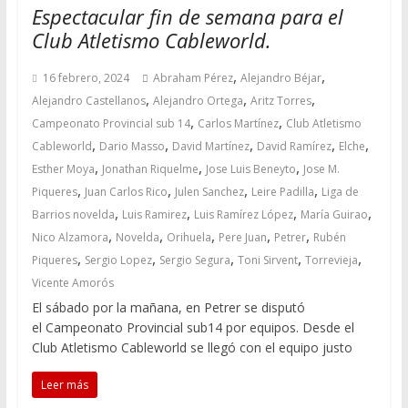
Espectacular fin de semana para el
Club Atletismo Cableworld.
,
,
16 febrero, 2024
Abraham Pérez
Alejandro Béjar
,
,
,
Alejandro Castellanos
Alejandro Ortega
Aritz Torres
,
,
Campeonato Provincial sub 14
Carlos Martínez
Club Atletismo
,
,
,
,
,
Cableworld
Dario Masso
David Martínez
David Ramírez
Elche
,
,
,
Esther Moya
Jonathan Riquelme
Jose Luis Beneyto
Jose M.
,
,
,
,
Piqueres
Juan Carlos Rico
Julen Sanchez
Leire Padilla
Liga de
,
,
,
,
Barrios novelda
Luis Ramirez
Luis Ramírez López
María Guirao
,
,
,
,
,
Nico Alzamora
Novelda
Orihuela
Pere Juan
Petrer
Rubén
,
,
,
,
,
Piqueres
Sergio Lopez
Sergio Segura
Toni Sirvent
Torrevieja
Vicente Amorós
El sábado por la mañana, en Petrer se disputó
el Campeonato Provincial sub14 por equipos. Desde el
Club Atletismo Cableworld se llegó con el equipo justo
Leer más