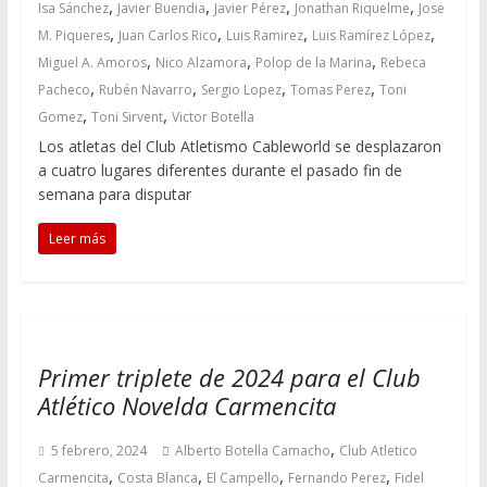
,
,
,
,
Isa Sánchez
Javier Buendia
Javier Pérez
Jonathan Riquelme
Jose
,
,
,
,
M. Piqueres
Juan Carlos Rico
Luis Ramirez
Luis Ramírez López
,
,
,
Miguel A. Amoros
Nico Alzamora
Polop de la Marina
Rebeca
,
,
,
,
Pacheco
Rubén Navarro
Sergio Lopez
Tomas Perez
Toni
,
,
Gomez
Toni Sirvent
Victor Botella
Los atletas del Club Atletismo Cableworld se desplazaron
a cuatro lugares diferentes durante el pasado fin de
semana para disputar
Leer más
Primer triplete de 2024 para el Club
Atlético Novelda Carmencita
,
5 febrero, 2024
Alberto Botella Camacho
Club Atletico
,
,
,
,
Carmencita
Costa Blanca
El Campello
Fernando Perez
Fidel