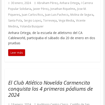
,
,
30 enero, 2024
Abraham Pérez
Anhara Ortega
I Carrera
,
,
,
Popular Solidaria
Javier Pérez
Jonathan Riquelme
Jose M.
,
,
,
,
Piqueres
Juan Carlos Rico
Juan Luis Pacheco
Molina de Segura
,
,
,
,
Santa Pola
Sergio Lopez
Torrevieja
Vega Media
Vicente
,
Medina
Yolanda Busquier
Anhara Ortega, de la escuela de atletismo del CA
Cableworld, participaba el sábado día 20 de enero en dos
pruebas
Leer más
El Club Atlético Novelda Carmencita
conquista los 4 primeros pódiums de
2024
,
19 enero, 2024
Auditorio Centro Cívico
Castillo de San