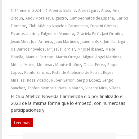
,
,
,
11 enero, 2024
Alberto Botella
Alex Segura
Altea
Ana
,
,
,
,
Zizoun
Andy Morales
Bigastro
Campeonatos de España
Carlos
,
,
,
Domene
Club Atlético Novelda Carmencita
Encarni Gómez
,
,
,
,
Estados Unidos
Fulgencio Munuera
Graciela Picó
Javi Ortuño
,
,
,
,
,
Jesus Mira
Joel Armero
Juan Martinez
Juanma Box
Jumilla
Liga
,
,
,
de Barrios novelda
Mª Jesús Fornier
Mª José Ibáñez
Maite
,
,
,
,
Botella
Manuel Serrano
Martin Ortega
Míguel Ángel Martínez
,
,
,
,
Mónica Marin
Monovar
Montse Ibañez
Oscar Pérez
Paqui
,
,
,
López
Pepito Sanchiz
Pista de Atletismo de Petrel
Reyes
,
,
,
,
Miralles
Rosa Vicedo
Ruben Sarion
Sergio Lopez
Sergio
,
,
,
Sánchez
Trofeo Memorial Natalia Marco
Vicente Mira
Villena
El Club Atlético Novelda Carmencita dio por finalizado el
2023 de la misma forma que lo empezó, con numerosas
participaciones y
Leer más