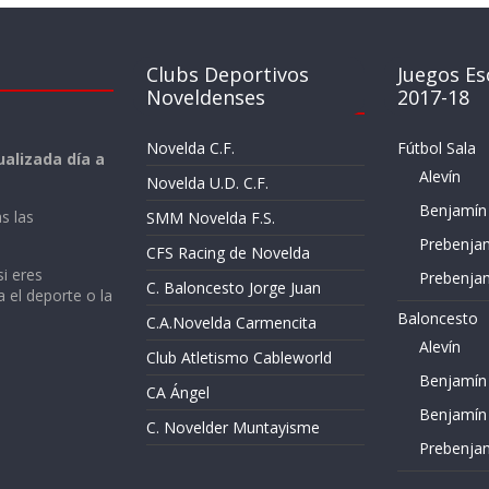
Clubs Deportivos
Juegos Es
Noveldenses
2017-18
Novelda C.F.
Fútbol Sala
alizada día a
Alevín
Novelda U.D. C.F.
Benjamín
s las
SMM Novelda F.S.
Prebenja
CFS Racing de Novelda
si eres
Prebenja
C. Baloncesto Jorge Juan
a el deporte o la
Baloncesto
C.A.Novelda Carmencita
Alevín
Club Atletismo Cableworld
Benjamín
CA Ángel
Benjamín
C. Novelder Muntayisme
Prebenja