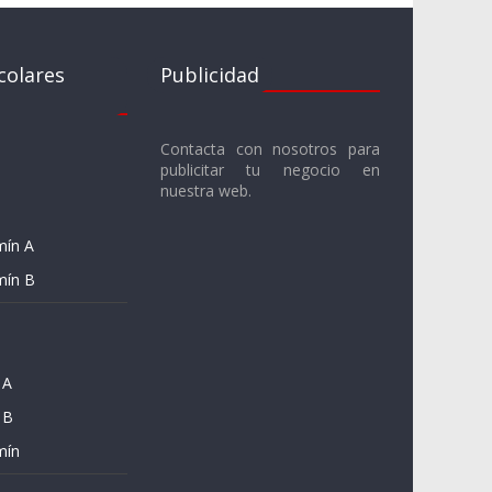
colares
Publicidad
Contacta con nosotros para
publicitar tu negocio en
nuestra web.
mín A
mín B
 A
 B
mín