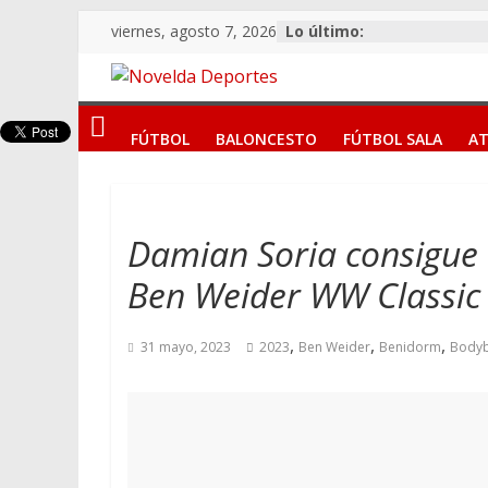
Saltar
viernes, agosto 7, 2026
Lo último:
al
contenido
Novelda
FÚTBOL
BALONCESTO
FÚTBOL SALA
AT
Deportes
Pasión
por
Damian Soria consigue 
nuestro
Ben Weider WW Classic
deporte
,
,
,
31 mayo, 2023
2023
Ben Weider
Benidorm
Bodyb