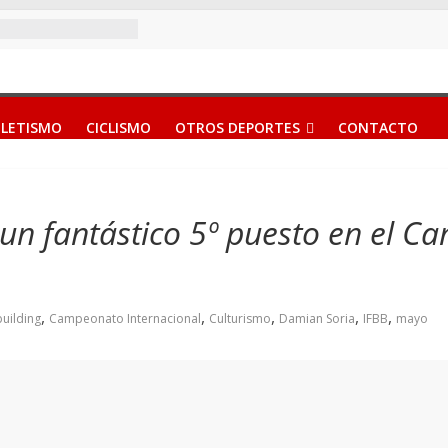
LETISMO
CICLISMO
OTROS DEPORTES
CONTACTO
un fantástico 5º puesto en el C
,
,
,
,
,
uilding
Campeonato Internacional
Culturismo
Damian Soria
IFBB
mayo