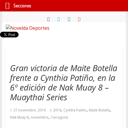
Secciones
Saltar
al
contenido
Novelda
Deportes
Pasión
Gran victoria de Maite Botella
por
frente a Cynthia Patiño, en la
nuestro
deporte
6º edición de Nak Muay 8 –
Muaythai Series
,
,
,
27 noviembre, 2019
2019
Cyntiha Patiño
Maite Botella
,
,
Nak Muay 8
noviembre
Tarragona