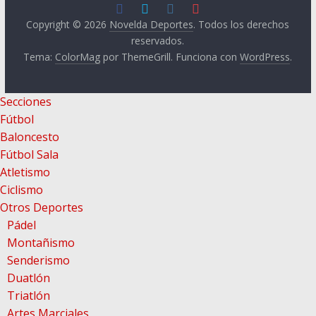
Copyright © 2026
Novelda Deportes
. Todos los derechos
reservados.
Tema:
ColorMag
por ThemeGrill. Funciona con
WordPress
.
Secciones
Fútbol
Baloncesto
Fútbol Sala
Atletismo
Ciclismo
Otros Deportes
Pádel
Montañismo
Senderismo
Duatlón
Triatlón
Artes Marciales