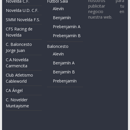
nosotros para
Novelda C.F.
Fútbol Sala
publicitar tu
Alevín
Novelda U.D. C.F.
negocio en
nuestra web.
Benjamín
SMM Novelda F.S.
Prebenjamín A
CFS Racing de
Novelda
Prebenjamín B
C. Baloncesto
Baloncesto
Jorge Juan
Alevín
C.A.Novelda
Benjamín A
Carmencita
Benjamín B
Club Atletismo
Prebenjamín
Cableworld
CA Ángel
C. Novelder
Muntayisme