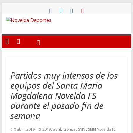
Saltar
al
contenido
Novelda
Deportes
Pasión
por
nuestro
Partidos muy intensos de los
deporte
equipos del Santa Maria
Magdalena Novelda FS
durante el pasado fin de
semana
,
,
,
,
9 abril, 2019
2019
abril
crónica
SMM
SMM Novelda FS