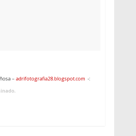
eñosa –
adrifotografia28.blogspot.com
-:
minado.