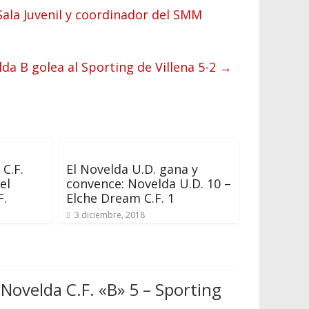
 Sala Juvenil y coordinador del SMM
lda B golea al Sporting de Villena 5-2
→
C.F.
El Novelda U.D. gana y
el
convence: Novelda U.D. 10 –
F.
Elche Dream C.F. 1
3 diciembre, 2018
Novelda C.F. «B» 5 – Sporting