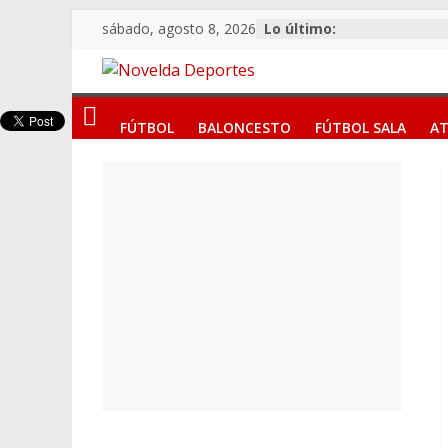
Saltar
sábado, agosto 8, 2026
Lo último:
al
contenido
Novelda
FÚTBOL
BALONCESTO
FÚTBOL SALA
AT
Deportes
Pasión
por
nuestro
deporte