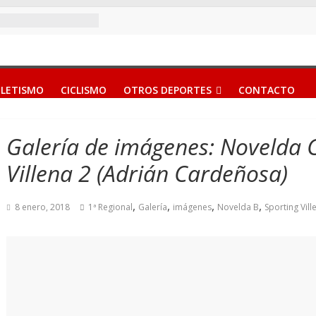
LETISMO
CICLISMO
OTROS DEPORTES
CONTACTO
Galería de imágenes: Novelda C.
Villena 2 (Adrián Cardeñosa)
,
,
,
,
8 enero, 2018
1ª Regional
Galería
imágenes
Novelda B
Sporting Vill