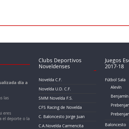
Clubs Deportivos
Juegos Es
Noveldenses
2017-18
Novelda C.F.
Fútbol Sala
alizada día a
Alevín
Novelda U.D. C.F.
Benjamín
s las
SMM Novelda F.S.
Prebenja
CFS Racing de Novelda
si eres
Prebenja
C. Baloncesto Jorge Juan
a el deporte o la
Baloncesto
C.A.Novelda Carmencita