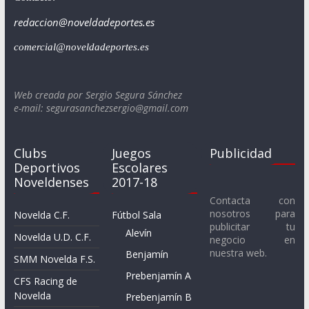
redaccion@noveldadeportes.es
comercial@noveldadeportes.es
Web creada por Sergio Segura Sánchez
e-mail: segurasanchezsergio@gmail.com
Clubs
Juegos
Publicidad
Deportivos
Escolares
Noveldenses
2017-18
Contacta con
nosotros para
Novelda C.F.
Fútbol Sala
publicitar tu
Alevín
Novelda U.D. C.F.
negocio en
nuestra web.
Benjamín
SMM Novelda F.S.
Prebenjamín A
CFS Racing de
Novelda
Prebenjamín B