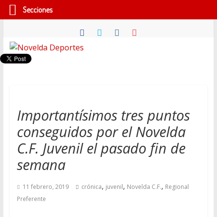
Secciones
Saltar
al
contenido
Novelda
Deportes
Pasión
Importantísimos tres puntos
por
conseguidos por el Novelda
nuestro
deporte
C.F. Juvenil el pasado fin de
semana
,
,
,
11 febrero, 2019
crónica
juvenil
Novelda C.F.
Regional
Preferente