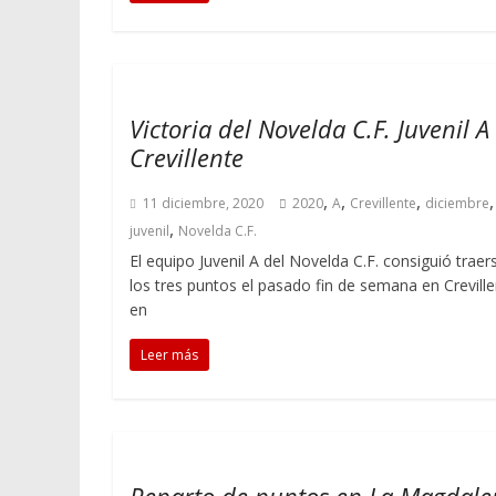
Victoria del Novelda C.F. Juvenil A
Crevillente
,
,
,
,
11 diciembre, 2020
2020
A
Crevillente
diciembre
,
juvenil
Novelda C.F.
El equipo Juvenil A del Novelda C.F. consiguió traer
los tres puntos el pasado fin de semana en Creville
en
Leer más