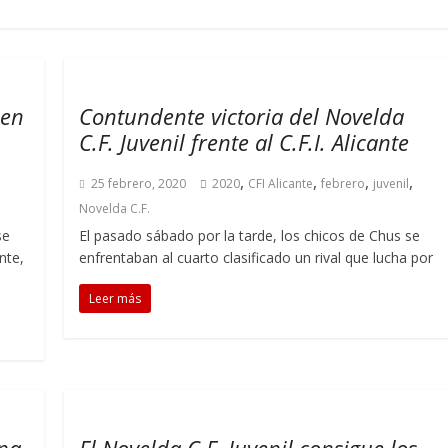
 en
Contundente victoria del Novelda
C.F. Juvenil frente al C.F.I. Alicante
,
,
,
,
25 febrero, 2020
2020
CFI Alicante
febrero
juvenil
Novelda C.F.
se
El pasado sábado por la tarde, los chicos de Chus se
nte,
enfrentaban al cuarto clasificado un rival que lucha por
Leer más