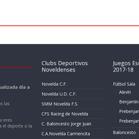
Clubs Deportivos
Juegos Es
Noveldenses
2017-18
Novelda C.F.
Fútbol Sala
alizada día a
Alevín
Novelda U.D. C.F.
Benjamín
s las
SMM Novelda F.S.
Prebenja
CFS Racing de Novelda
si eres
Prebenja
C. Baloncesto Jorge Juan
a el deporte o la
Baloncesto
C.A.Novelda Carmencita