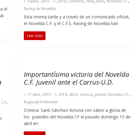
,
,
,
,
,
9 junio, 2019
2019
Convenio
filial
junio
Novelda C.F.
a el
Racing de Novelda
al.
Esta misma tarde y a través de un comunicado oficial,
el Novelda C.F. y el C.F.S. Racing de Novelda han
Leer más
Importantísima victoria del Novelda
a
C.F. Juvenil ante el Carrus-U.D.
,
,
,
,
,
17 abril, 2019
2019
abril
crónica
juvenil
Novelda C.F.
,
Regional Preferente
 C.F.
Crónica: Santi Sánchez Victoria con sabor a gloria de
los juveniles del Novelda CF el pasado domingo 15 de
do
abril en