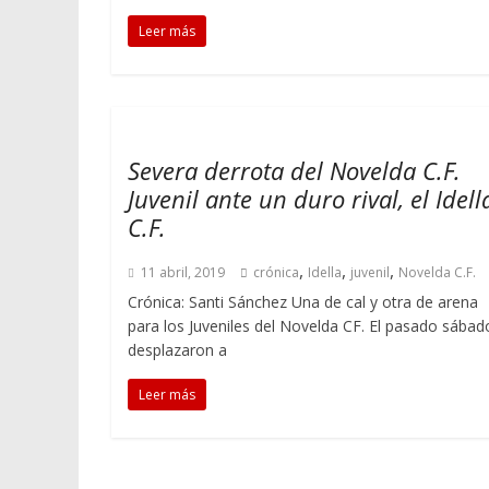
Leer más
Severa derrota del Novelda C.F.
Juvenil ante un duro rival, el Idell
C.F.
,
,
,
11 abril, 2019
crónica
Idella
juvenil
Novelda C.F.
Crónica: Santi Sánchez Una de cal y otra de arena
para los Juveniles del Novelda CF. El pasado sábad
desplazaron a
Leer más