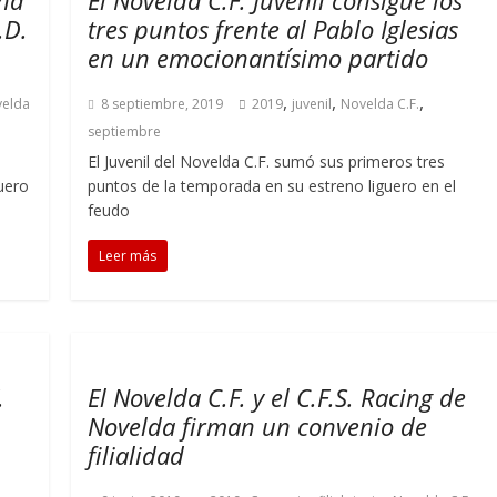
na
El Novelda C.F. Juvenil consigue los
.D.
tres puntos frente al Pablo Iglesias
en un emocionantísimo partido
,
,
,
elda
8 septiembre, 2019
2019
juvenil
Novelda C.F.
septiembre
El Juvenil del Novelda C.F. sumó sus primeros tres
uero
puntos de la temporada en su estreno liguero en el
feudo
Leer más
.
El Novelda C.F. y el C.F.S. Racing de
Novelda firman un convenio de
filialidad