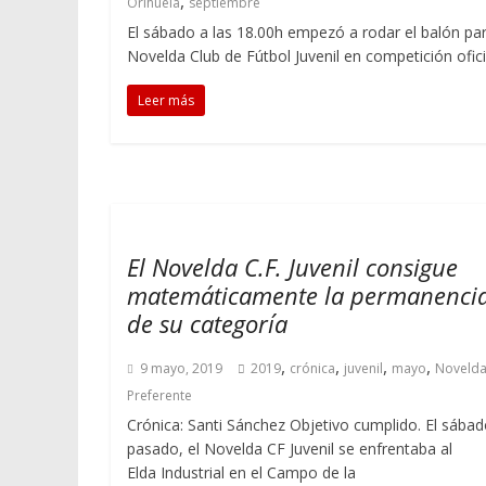
,
Orihuela
septiembre
El sábado a las 18.00h empezó a rodar el balón par
Novelda Club de Fútbol Juvenil en competición ofici
Leer más
El Novelda C.F. Juvenil consigue
matemáticamente la permanenci
de su categoría
,
,
,
,
9 mayo, 2019
2019
crónica
juvenil
mayo
Novelda
Preferente
Crónica: Santi Sánchez Objetivo cumplido. El sába
pasado, el Novelda CF Juvenil se enfrentaba al
Elda Industrial en el Campo de la