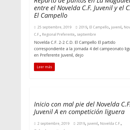
Reparto de puntos en La Magdale
entre el Novelda C.F. Juvenil y el C
El Campello
,
,
,
25 septiembre, 2019
2019
El Campello
juvenil
Nov
,
,
C.F.
Regional Preferente
septiembre
Novelda C.F. 2-2 C.D. El Campello El partido
correspondiente a la jornada 4 del campeonato lig
en Preferente Juvenil, dejo
Leer más
Inicio con mal pie del Novelda C.F
Juvenil A en competición liguera
,
,
,
2 septiembre, 2019
2019
juvenil
Novelda C.F.