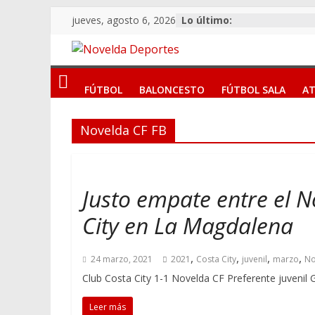
Saltar
jueves, agosto 6, 2026
Lo último:
al
contenido
Novelda
FÚTBOL
BALONCESTO
FÚTBOL SALA
AT
Deportes
Novelda CF FB
Pasión
por
nuestro
deporte
Justo empate entre el No
City en La Magdalena
,
,
,
,
24 marzo, 2021
2021
Costa City
juvenil
marzo
No
Club Costa City 1-1 Novelda CF Preferente juvenil G
Leer más