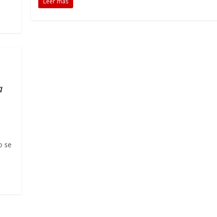
Leer más
a
o se