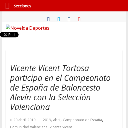
Secciones
Saltar
al
contenido
Novelda
Deportes
Pasión
Vicente Vicent Tortosa
por
participa en el Campeonato
nuestro
deporte
de España de Baloncesto
Alevín con la Selección
Valenciana
,
,
,
20 abril, 2019
2019
abril
Campeonato de España
,
Comunidad Valenciana
Vicente Vicent