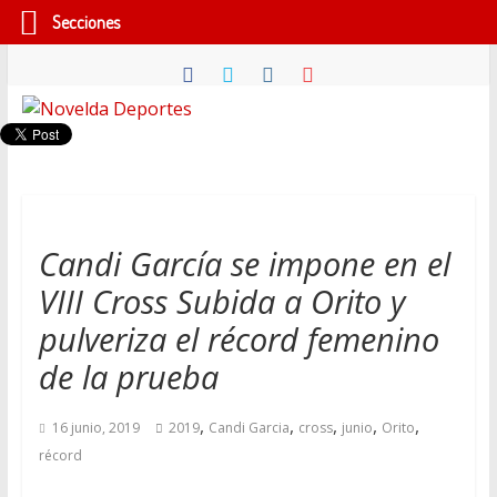
Secciones
Saltar
al
contenido
Novelda
Deportes
Pasión
Candi García se impone en el
por
VIII Cross Subida a Orito y
nuestro
deporte
pulveriza el récord femenino
de la prueba
,
,
,
,
,
16 junio, 2019
2019
Candi Garcia
cross
junio
Orito
récord