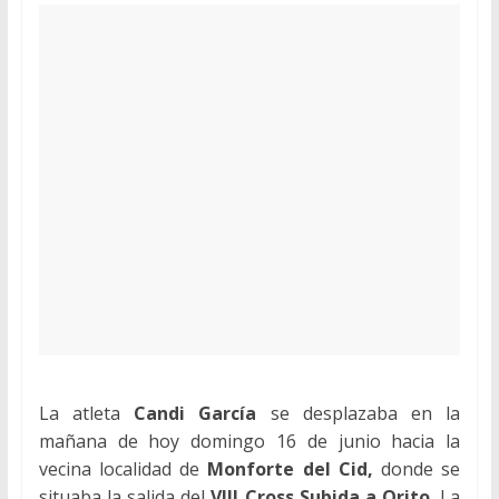
La atleta
Candi García
se desplazaba en la
mañana de hoy domingo 16 de junio hacia la
vecina localidad de
Monforte del Cid,
donde se
situaba la salida del
VIII Cross Subida a Orito.
La