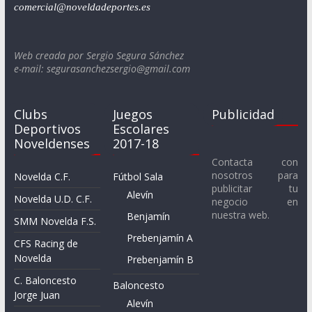
comercial@noveldadeportes.es
Web creada por Sergio Segura Sánchez
e-mail: segurasanchezsergio@gmail.com
Clubs
Juegos
Publicidad
Deportivos
Escolares
Noveldenses
2017-18
Contacta con
nosotros para
Novelda C.F.
Fútbol Sala
publicitar tu
Alevín
Novelda U.D. C.F.
negocio en
nuestra web.
Benjamín
SMM Novelda F.S.
Prebenjamín A
CFS Racing de
Novelda
Prebenjamín B
C. Baloncesto
Baloncesto
Jorge Juan
Alevín