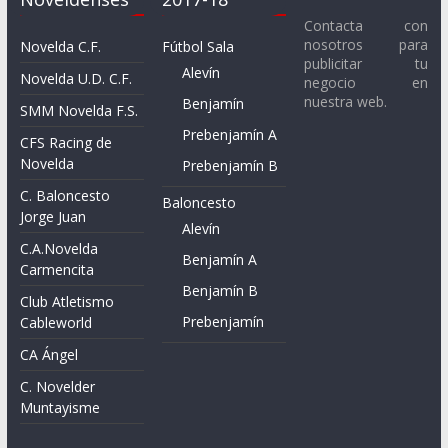
Contacta con
nosotros para
Novelda C.F.
Fútbol Sala
publicitar tu
Alevín
Novelda U.D. C.F.
negocio en
nuestra web.
Benjamín
SMM Novelda F.S.
Prebenjamín A
CFS Racing de
Novelda
Prebenjamín B
C. Baloncesto
Baloncesto
Jorge Juan
Alevín
C.A.Novelda
Benjamín A
Carmencita
Benjamín B
Club Atletismo
Prebenjamín
Cableworld
CA Ángel
C. Novelder
Muntayisme