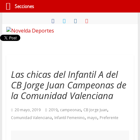
Secciones
Saltar
al
contenido
Novelda
Deportes
Pasión
Las chicas del Infantil A del
por
CB Jorge Juan Campeonas de
nuestro
deporte
la Comunidad Valenciana
,
,
,
20 mayo, 2019
2019
campeonas
CB Jorge Juan
,
,
,
Comunidad Valenciana
Infantil Femenino
mayo
Preferente