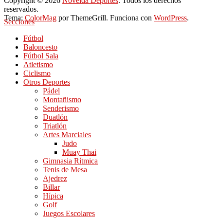
Copyright © 2026
Novelda Deportes
. Todos los derechos
reservados.
Tema:
ColorMag
por ThemeGrill. Funciona con
WordPress
.
Secciones
Fútbol
Baloncesto
Fútbol Sala
Atletismo
Ciclismo
Otros Deportes
Pádel
Montañismo
Senderismo
Duatlón
Triatlón
Artes Marciales
Judo
Muay Thai
Gimnasia Rítmica
Tenis de Mesa
Ajedrez
Billar
Hípica
Golf
Juegos Escolares