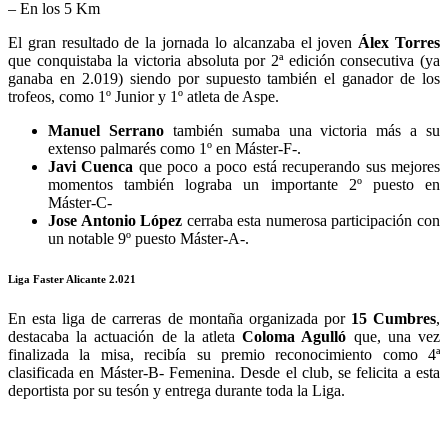
– En los 5 Km
El gran resultado de la jornada lo alcanzaba el joven
Álex Torres
que conquistaba la victoria absoluta por 2ª edición consecutiva (ya
ganaba en 2.019) siendo por supuesto también el ganador de los
trofeos, como 1º Junior y 1º atleta de Aspe.
Manuel Serrano
también sumaba una victoria más a su
extenso palmarés como 1º en Máster-F-.
Javi Cuenca
que poco a poco está recuperando sus mejores
momentos también lograba un importante 2º puesto en
Máster-C-
Jose Antonio López
cerraba esta numerosa participación con
un notable 9º puesto Máster-A-.
Liga Faster Alicante 2.021
En esta liga de carreras de montaña organizada por
15 Cumbres
,
destacaba la actuación de la atleta
Coloma Agulló
que, una vez
finalizada la misa, recibía su premio reconocimiento como 4ª
clasificada en Máster-B- Femenina. Desde el club, se felicita a esta
deportista por su tesón y entrega durante toda la Liga.