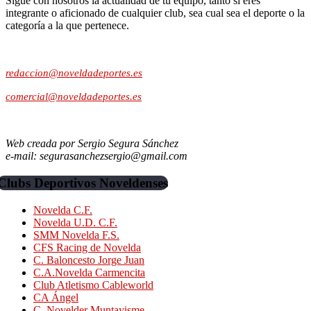
Sigue con nosotros la actualidad de tu equipo, tanto si eres
integrante o aficionado de cualquier club, sea cual sea el deporte o la
categoría a la que pertenece.
Contacto:
redaccion@noveldadeportes.es
comercial@noveldadeportes.es
Web creada por Sergio Segura Sánchez
e-mail: segurasanchezsergio@gmail.com
Clubs Deportivos Noveldenses
Novelda C.F.
Novelda U.D. C.F.
SMM Novelda F.S.
CFS Racing de Novelda
C. Baloncesto Jorge Juan
C.A.Novelda Carmencita
Club Atletismo Cableworld
CA Ángel
C. Novelder Muntayisme