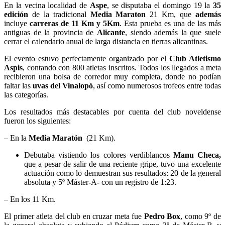
En la vecina localidad de
Aspe
, se disputaba el domingo 19 la
35
edición
de la tradicional
Media Maraton
21 Km, que
además
incluye
carreras de 11 Km y 5Km
. Esta prueba es una de las más
antiguas de la provincia de
Alicante
, siendo además la que suele
cerrar el calendario anual de larga distancia en tierras alicantinas.
El evento estuvo perfectamente organizado por el
Club Atletismo
Aspis
, contando con 800 atletas inscritos. Todos los llegados a meta
recibieron una bolsa de corredor muy completa, donde no podían
faltar las
uvas del Vinalopó
, así como numerosos trofeos entre todas
las categorías.
Los resultados más destacables por cuenta del club noveldense
fueron los siguientes:
– En la
Media Maratón
(21 Km).
Debutaba vistiendo los colores verdiblancos
Manu Checa,
que a pesar de salir de una reciente gripe, tuvo una excelente
actuación como lo demuestran sus resultados: 20 de la general
absoluta y 5º Máster-A- con un registro de 1:23.
– En los 11 Km.
El primer atleta del club en cruzar meta fue
Pedro Box
, como 9º de