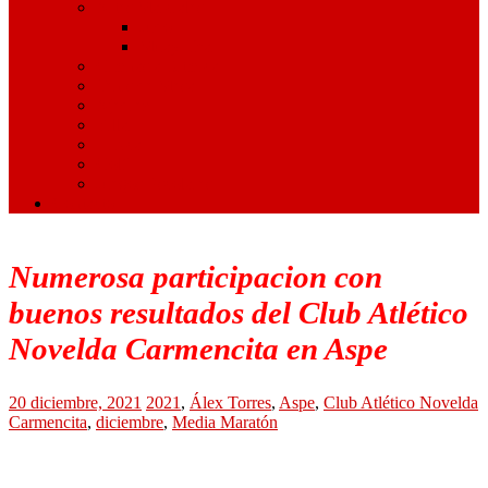
Artes Marciales
Judo
Muay Thai
Gimnasia Rítmica
Tenis de Mesa
Ajedrez
Billar
Hípica
Golf
Juegos Escolares
Contacto
Numerosa participacion con
buenos resultados del Club Atlético
Novelda Carmencita en Aspe
20 diciembre, 2021
2021
,
Álex Torres
,
Aspe
,
Club Atlético Novelda
Carmencita
,
diciembre
,
Media Maratón