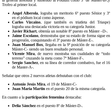
la general absoluta y subiendo al Pódium como 3º de Máster-B-,y
Trofeo al primer local.
Angel Alberola
, lograba un meritorio 6º puesto Sénior y 3º
en el pódium local como áspense.
Carlos Vizcaino
, (que también es triatleta del Triaspe)
lograba una destacada victoria en su categoría Junior.
Javier Richart
, obtenía un notable 8º puesto en Máster –D-.
Jaime Escolano
, demostraba que su estado de forma sigue en
progresión, conquistando el 3º puesto de Máster-E-.
Juan Manuel Box
, llegaba en la 9ª posición de su categoría
Máster-C- siendo un buen resultado personal.
Vicente Mira
, de nuevo mostraba sus cualidades de “todo
terreno” cruzando la meta como 7º Máster-F-.
Sergio Sanchez
, en su línea de corredor combativo, fue el 16
de Master-A-.
Señalar que otros 2 nuevos atletas debutaban con el club:
Antonio Jesús Mira
, el 19 de Máster-C-
Juan Maria Martin
en el puesto 20 de la misma categoría.
En cuanto a la
participación femenina
destacaba:
Delia Sánchez
en el puesto 8º de Máster-D-.