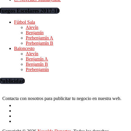
Juegos Escolares 2017-18
Fútbol Sala
Alevín
Benjamín
Prebenjamín A
Prebenjamín B
Baloncesto
Alevín
Benjamín A
Benjamín B
Prebenjamín
Publicidad
Contacta con nosotros para publicitar tu negocio en nuestra web.