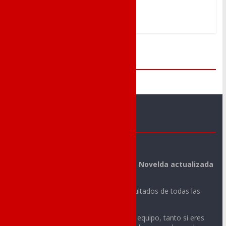
Me Gusta
Novelda Deportes
La mejor información deportiva de Novelda actualizada
día a día.
Noticias, vídeos, fotos y todos los resultados de todas las
actividades deportivas de tu ciudad.
Sigue con nosotros la actualidad de tu equipo, tanto si eres