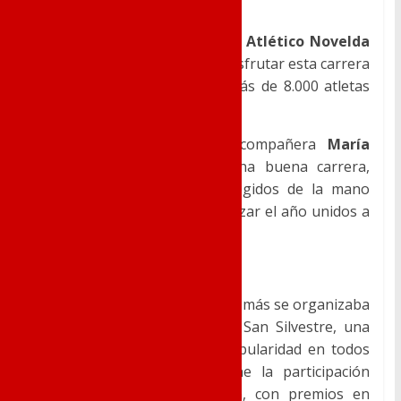
Canarias
Hasta las islas llegaba el
Club Atlético Novelda
Carmencita
para disputar y disfrutar esta carrera
que tradicionalmente reúne más de 8.000 atletas
de todas las categorías.
Sergio Mira Jordán
y su compañera
María
Román Payá
, después de una buena carrera,
cruzaban la línea de meta cogidos de la mano
dando muestras de cómo finalizar el año unidos a
los valores de la deportividad.
San Silvestre Eldense
En la ciudad del calzado un año más se organizaba
con gran éxito su tradicional San Silvestre, una
prueba que goza de gran popularidad en todos
los deportistas donde se une la participación
familiar y la alta competición, con premios en