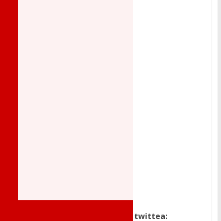
Dale a me gusta, comparte o twittea: