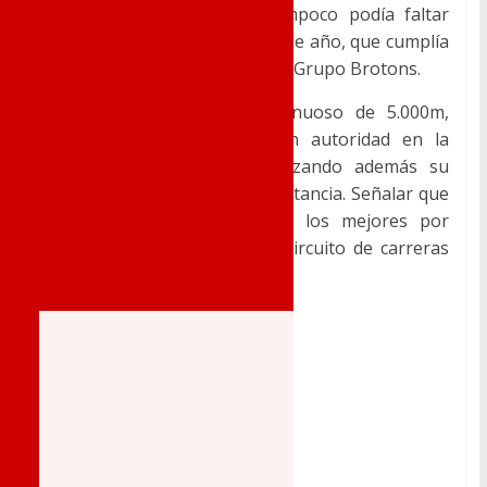
En esta localidad costera tampoco podía faltar
esta tradicional carrera de fin de año, que cumplía
su 6ª edición organizada por el Grupo Brotons.
Sobre un circuito duro y sinuoso de 5.000m,
Manuel Serrano
ganaba con autoridad en la
categoría de Máster-E-, realizando además su
mejor marca personal en la distancia. Señalar que
Serrano subía al pódium de los mejores por
octava vez consecutiva en el circuito de carreras
populares Grupo Brotóns.