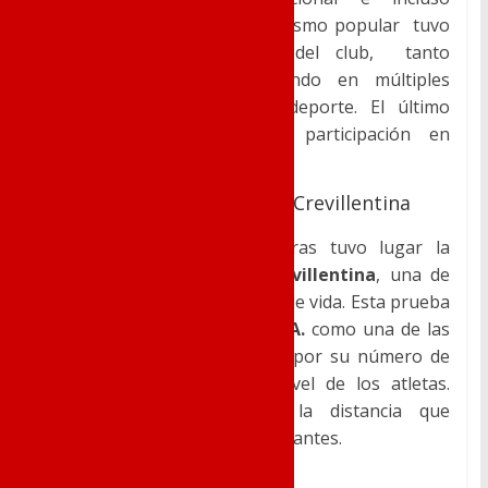
internacional, también el atletismo popular tuvo
el total apoyo por parte del club, tanto
organizando como compitiendo en múltiples
eventos para disfrutar del deporte. El último
ejemplo fue la incansable participación en
diversas pruebas de fin de año.
San Silvestre Internacional Crevillentina
En la ciudad de las Alfombras tuvo lugar la
tradicional
San Silvestre Crevillentina
, una de
las más antiguas con 33 años de vida. Esta prueba
está considerada por la
R.F.E.A.
como una de las
mejores San Silvestres, tanto por su número de
participantes como por el nivel de los atletas.
10.000m homologados fue la distancia que
tuvieron que correr los participantes.
-En categorías masculinas: