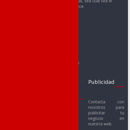
integrante o aficionado de cualquier club, sea cual sea el
deporte o la categoría a la que pertenece.
Contacto:
redaccion@noveldadeportes.es
comercial@noveldadeportes.es
Web creada por Sergio Segura Sánchez
e-mail: segurasanchezsergio@gmail.com
Clubs
Juegos
Publicidad
Deportivos
Escolares
Noveldenses
2017-18
Contacta con
nosotros para
Novelda C.F.
Fútbol Sala
publicitar tu
Alevín
Novelda U.D. C.F.
negocio en
nuestra web.
Benjamín
SMM Novelda F.S.