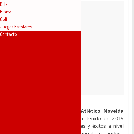
Billar
Hípica
Golf
Juegos Escolares
Contacto
Los componentes del
Club Atlético Novelda
Carmencita
, además de haber tenido un 2.019
muy completo de competiciones y éxitos a nivel
provincial, autonómico, nacional e incluso