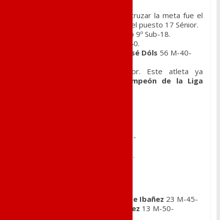
El primer atleta del club en cruzar la meta fue el
Marroquí
Hamid Zoubari
en el puesto 17 Sénior.
Tras él
Carlos Vizcaino
como 9º Sub-18.
Alberto Botella
-18 Máster 40.
Martín Ortega
58 Sénior.
José Dóls
56 M-40-
José Antonio Box
42 M-45-
Sergio Sánchez
108 Sénior. Este atleta ya
tomaba la salida como
Campeón de la Liga
Runnig Chiplevante
.
Vicente Mira
9º M-55-
Pepito Sanchiz
31-M-50
Rubén Sarrión
-112 Sénior
Juan Martínez
101-M-45
Antonio Martínez
177-M-40-
Javier Chacón
178-M-40-
Fulgencio Munuera
25-M-55.
En las categorías femeninas:
la primera del Club fue
Montse Ibañez
23 M-45-
seguida por
Maria José Ibañez
13 M-50-