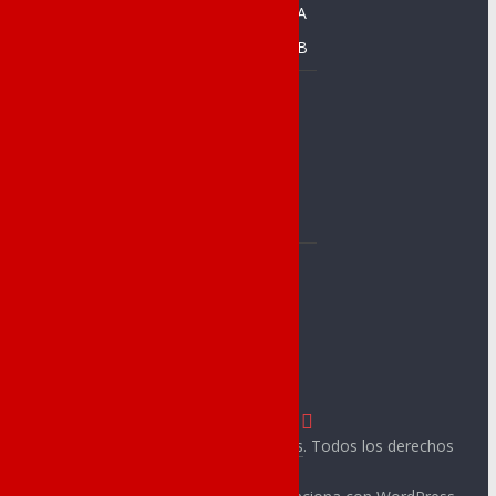
Prebenjamín A
CFS Racing de
Novelda
Prebenjamín B
C. Baloncesto
Baloncesto
Jorge Juan
Alevín
C.A.Novelda
Benjamín A
Carmencita
Benjamín B
Club Atletismo
Prebenjamín
Cableworld
CA Ángel
C. Novelder
Muntayisme
Copyright © 2026
Novelda Deportes
. Todos los derechos
reservados.