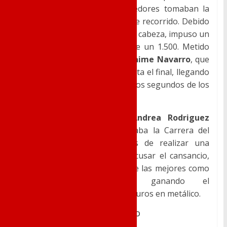
metálico incluidos. 4.000 corredores tomaban la
salida para cubrir los 3.800m de recorrido. Debido
a la corta distancia, el grupo de cabeza, impuso un
ritmo frenético, más propio de un 1.500. Metido
en ese grupo se encontraba
Jaime Navarro
, que
aguantó todos los ataques hasta el final, llegando
a meta en 7ª posición y a escasos segundos de los
primeros.
En el apartado femenino
Andrea Rodriguez
Castelló
(que el día 28 Ganaba la Carrera del
“Pavo” en Novelda), después de realizar una
extraordinaria carrera y sin acusar el cansancio,
volvería a subirse al pódium de las mejores como
3ª Absoluta femenina, ganando el
correspondiente trofeo y 100 euros en metálico.
San Silvestre de El Campello