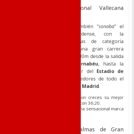
San Silvestre Internacional Vallecana
(Madrid)
En la capital de
España
también “
sonaba
” el
nombre del Club noveldense, con la
representación de 2 atletas de categoría
Promesas, que realizaban una gran carrera
cubriendo el recorrido de 10.000m desde la salida
en el
Estadio Santiago Bernabéu
, hasta la
llegada situada en el interior del
Estadio de
Vallecas
. Más de 40.000 corredores de todo el
mundo “
invadieron
” las calles de
Madrid
.
Antonio Galiana
rebajaba con creces su mejor
marca personal de 10.000m, con 36:20.
Felix Sirvent
finalizaba con una sensacional marca
de 34:09.
San Silvestre de Las Palmas de Gran