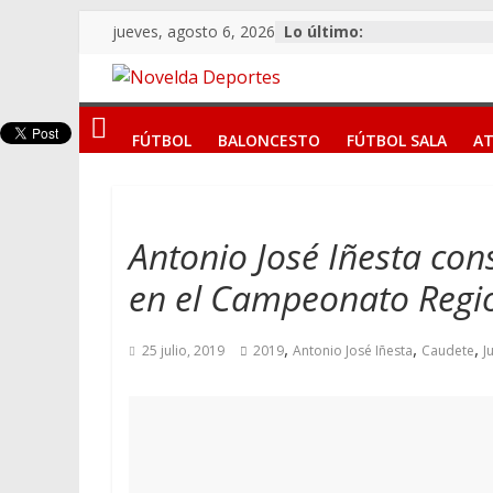
Saltar
jueves, agosto 6, 2026
Lo último:
al
contenido
Novelda
FÚTBOL
BALONCESTO
FÚTBOL SALA
AT
Deportes
Pasión
por
Antonio José Iñesta con
nuestro
en el Campeonato Regio
deporte
,
,
,
25 julio, 2019
2019
Antonio José Iñesta
Caudete
J