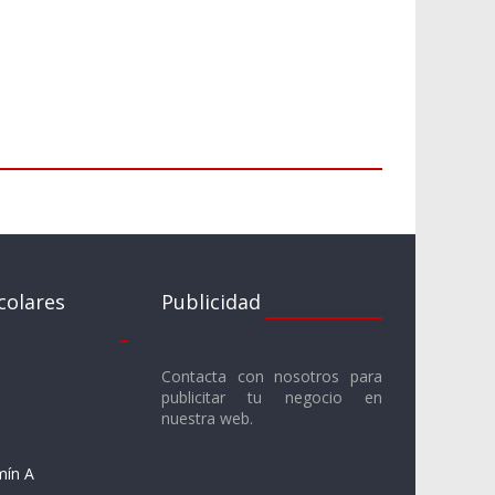
colares
Publicidad
Contacta con nosotros para
publicitar tu negocio en
nuestra web.
mín A