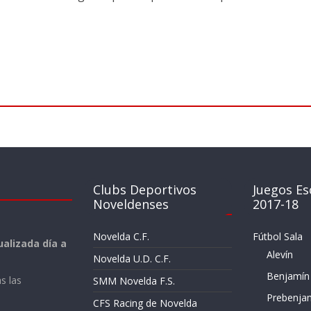
Clubs Deportivos
Juegos Es
Noveldenses
2017-18
Novelda C.F.
Fútbol Sala
alizada día a
Alevín
Novelda U.D. C.F.
Benjamín
s las
SMM Novelda F.S.
Prebenja
CFS Racing de Novelda