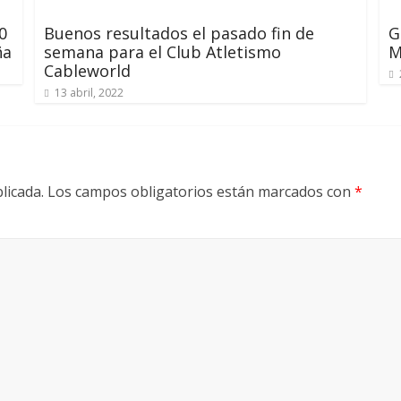
0
Buenos resultados el pasado fin de
G
ña
semana para el Club Atletismo
M
Cableworld
13 abril, 2022
licada.
Los campos obligatorios están marcados con
*