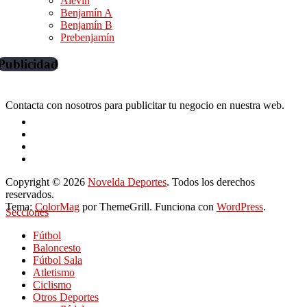
Alevín
Benjamín A
Benjamín B
Prebenjamín
Publicidad
Contacta con nosotros para publicitar tu negocio en nuestra web.
Copyright © 2026
Novelda Deportes
. Todos los derechos
reservados.
Tema:
ColorMag
por ThemeGrill. Funciona con
WordPress
.
Secciones
Fútbol
Baloncesto
Fútbol Sala
Atletismo
Ciclismo
Otros Deportes