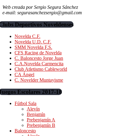
Web creada por Sergio Segura Sánchez
e-mail: segurasanchezsergio@gmail.com
Clubs Deportivos Noveldenses
Novelda C.F.
Novelda U.D. C.F.
SMM Novelda F.S.
CFS Racing de Novelda
C. Baloncesto Jorge Juan
C.A.Novelda Carmencita
Club Atletismo Cableworld
CA Ángel
C. Novelder Muntayisme
Juegos Escolares 2017-18
Fútbol Sala
Alevín
Benjamín
Prebenjamín A
Prebenjamín B
Baloncesto