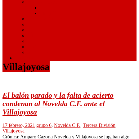
Artes Marciales
Judo
Muay Thai
Gimnasia Rítmica
Tenis de Mesa
Ajedrez
Billar
Hípica
Golf
Juegos Escolares
Contacto
Villajoyosa
El balón parado y la falta de acierto
condenan al Novelda C.F. ante el
Villajoyosa
17 febrero, 2021
grupo 6
,
Novelda C.F.
,
Tercera División
,
Villajoyosa
Crónica: Amparo Cazorla Novelda y Villajoyosa se jugaban algo