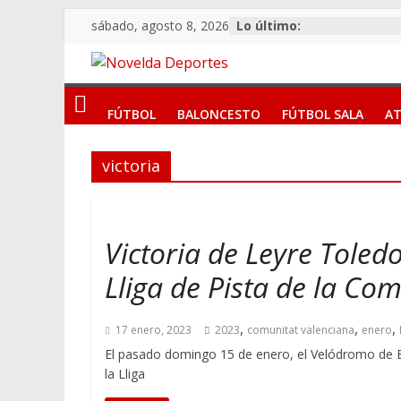
Saltar
sábado, agosto 8, 2026
Lo último:
al
contenido
Novelda
FÚTBOL
BALONCESTO
FÚTBOL SALA
AT
Deportes
victoria
Pasión
por
nuestro
deporte
Victoria de Leyre Toled
Lliga de Pista de la Co
,
,
,
17 enero, 2023
2023
comunitat valenciana
enero
El pasado domingo 15 de enero, el Velódromo de B
la Lliga