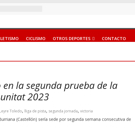
LETISMO
CICLISMO
OTROS DEPORTES
CONTACTO
o en la segunda prueba de la
munitat 2023
,
,
,
Leyre Toledo
lliga de pista
segunda jornada
victoria
urriana (Castellón) sería sede por segunda semana consecutiva de