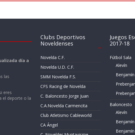
Clubs Deportivos
Juegos Es
Noveldenses
2017-18
Novelda C.F.
Fútbol Sala
alizada día a
Alevín
Novelda U.D. C.F.
Benjamín
s las
SMM Novelda F.S.
Prebenja
CFS Racing de Novelda
si eres
Prebenja
C. Baloncesto Jorge Juan
a el deporte o la
Baloncesto
C.A.Novelda Carmencita
Alevín
Club Atletismo Cableworld
Benjamín
CA Ángel
Benjamín
C. Novelder Muntayisme