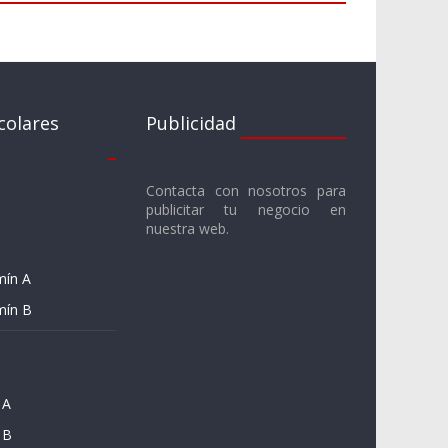
colares
Publicidad
Contacta con nosotros para
publicitar tu negocio en
nuestra web.
mín A
mín B
 A
 B