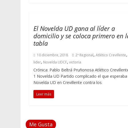
El Novelda UD gana al líder a
domicilio y se coloca primero en l
tabla
,
,
10 diciembre, 2018
2ª Regional
Atlético Crevillente
,
,
lider
Novelda UDCF
victoria
Crónica: Pablo Beltrá Pruñonosa Atlético Crevillent
1 Novelda UD Partido complicado el que esperaba 
Novelda UD en Crevillente contra los
Leer más
Me Gusta