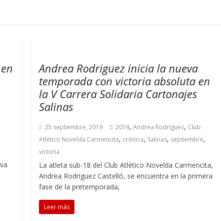
 en
Andrea Rodriguez inicia la nueva
temporada con victoria absoluta en
la V Carrera Solidaria Cartonajes
Salinas
,
,
25 septiembre, 2019
2019
Andrea Rodríguez
Club
,
,
,
,
Atlético Novelda Carmencita
crónica
Salinas
septiembre
victoria
eva
La atleta sub-18 del Club Atlético Novelda Carmencita,
Andrea Rodriguez Castelló, se encuentra en la primera
fase de la pretemporada,
Leer más