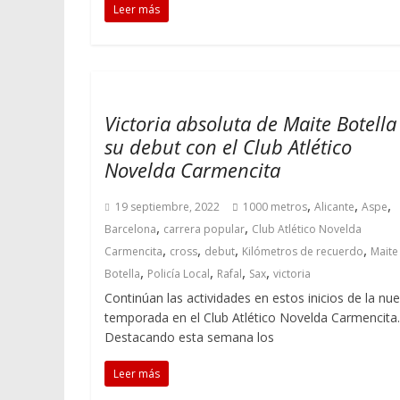
Leer más
Victoria absoluta de Maite Botella
su debut con el Club Atlético
Novelda Carmencita
,
,
,
19 septiembre, 2022
1000 metros
Alicante
Aspe
,
,
Barcelona
carrera popular
Club Atlético Novelda
,
,
,
,
Carmencita
cross
debut
Kilómetros de recuerdo
Maite
,
,
,
,
Botella
Policía Local
Rafal
Sax
victoria
Continúan las actividades en estos inicios de la nu
temporada en el Club Atlético Novelda Carmencita.
Destacando esta semana los
Leer más