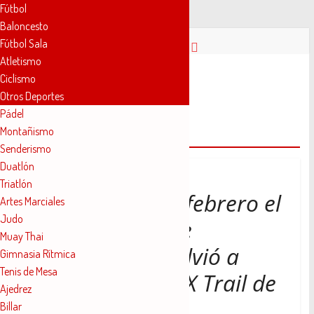
Fútbol
Baloncesto
Saltar
Fútbol Sala
al
Atletismo
contenido
Novelda
Ciclismo
Otros Deportes
Pádel
Deportes
Montañismo
Miriam Martinez Cuenca
Senderismo
Pasión
Duatlón
por
Triatlón
nuestro
El pasado 11 de febrero el
Artes Marciales
deporte
Judo
Club Novelder de
Muay Thai
Muntanyisme volvió a
Gimnasia Rítmica
Tenis de Mesa
participar en el IX Trail de
Ajedrez
Carcelén.
Billar