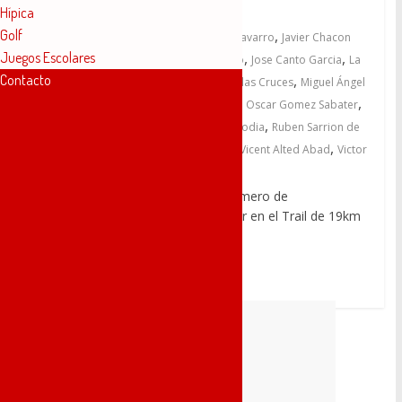
Hípica
Golf
,
23 febrero, 2024
Daniel Martinez Navarro
Javier Chacon
Juegos Escolares
,
,
,
Morales
Javier Martinez-Mingote Navarro
Jose Canto Garcia
La
Contacto
,
,
,
Manchuela
La Peña Negra
Lavadero de las Cruces
Miguel Ángel
,
,
,
García Palacios
Miriam Martinez Cuenca
Oscar Gomez Sabater
,
,
Palacio del Conde Casal
Piedra del Mediodia
Ruben Sarrion de
,
,
,
,
la Fuente
Senda de Castillejos
Urriaga
Vicent Alted Abad
Victor
Cremades Navarro
Este año, reuniéndose un mayor número de
componentes del club para participar en el Trail de 19km
con 900+ de
Leer más