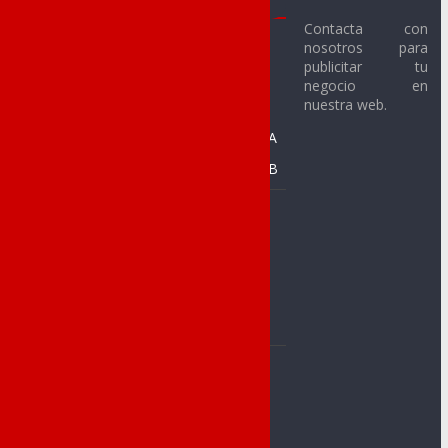
Noveldenses
2017-18
Contacta con
nosotros para
Novelda C.F.
Fútbol Sala
publicitar tu
Alevín
Novelda U.D. C.F.
negocio en
nuestra web.
Benjamín
SMM Novelda F.S.
Prebenjamín A
CFS Racing de
Novelda
Prebenjamín B
C. Baloncesto
Baloncesto
Jorge Juan
Alevín
C.A.Novelda
Benjamín A
Carmencita
Benjamín B
Club Atletismo
Prebenjamín
Cableworld
CA Ángel
C. Novelder
Muntayisme