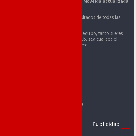
La mejor información deportiva de Novelda actualizada
día a día.
Noticias, vídeos, fotos y todos los resultados de todas las
actividades deportivas de tu ciudad.
Sigue con nosotros la actualidad de tu equipo, tanto si eres
integrante o aficionado de cualquier club, sea cual sea el
deporte o la categoría a la que pertenece.
Contacto:
redaccion@noveldadeportes.es
comercial@noveldadeportes.es
Web creada por Sergio Segura Sánchez
e-mail: segurasanchezsergio@gmail.com
Clubs
Juegos
Publicidad
Deportivos
Escolares