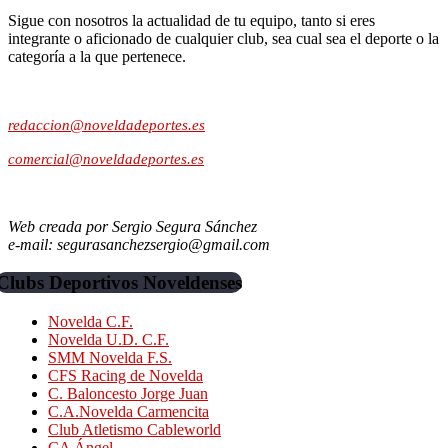
Sigue con nosotros la actualidad de tu equipo, tanto si eres
integrante o aficionado de cualquier club, sea cual sea el deporte o la
categoría a la que pertenece.
Contacto:
redaccion@noveldadeportes.es
comercial@noveldadeportes.es
Web creada por Sergio Segura Sánchez
e-mail: segurasanchezsergio@gmail.com
Clubs Deportivos Noveldenses
Novelda C.F.
Novelda U.D. C.F.
SMM Novelda F.S.
CFS Racing de Novelda
C. Baloncesto Jorge Juan
C.A.Novelda Carmencita
Club Atletismo Cableworld
CA Ángel