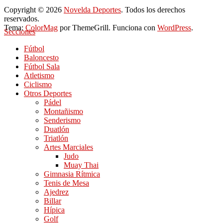
Copyright © 2026
Novelda Deportes
. Todos los derechos
reservados.
Tema:
ColorMag
por ThemeGrill. Funciona con
WordPress
.
Secciones
Fútbol
Baloncesto
Fútbol Sala
Atletismo
Ciclismo
Otros Deportes
Pádel
Montañismo
Senderismo
Duatlón
Triatlón
Artes Marciales
Judo
Muay Thai
Gimnasia Rítmica
Tenis de Mesa
Ajedrez
Billar
Hípica
Golf