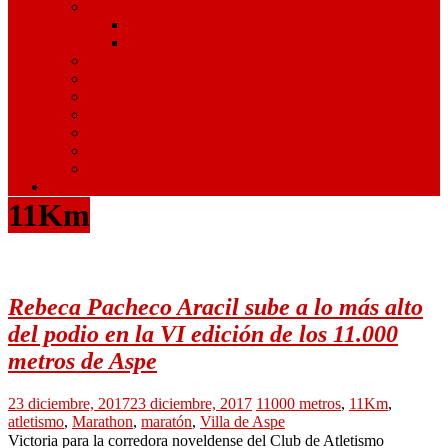
Artes Marciales
Judo
Muay Thai
Gimnasia Rítmica
Tenis de Mesa
Ajedrez
Billar
Hípica
Golf
Juegos Escolares
Contacto
11Km
Rebeca Pacheco Aracil sube a lo más alto
del podio en la VI edición de los 11.000
metros de Aspe
23 diciembre, 2017
23 diciembre, 2017
11000 metros
,
11Km
,
atletismo
,
Marathon
,
maratón
,
Villa de Aspe
Victoria para la corredora noveldense del Club de Atletismo