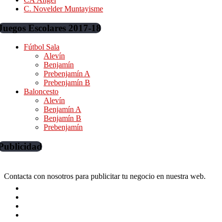
C. Novelder Muntayisme
Juegos Escolares 2017-18
Fútbol Sala
Alevín
Benjamín
Prebenjamín A
Prebenjamín B
Baloncesto
Alevín
Benjamín A
Benjamín B
Prebenjamín
Publicidad
Contacta con nosotros para publicitar tu negocio en nuestra web.