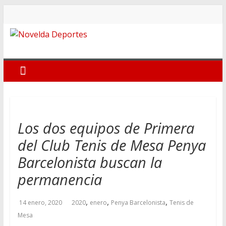
Saltar
al
contenido
Novelda
Deportes
Pasión
por
nuestro
Los dos equipos de Primera
deporte
del Club Tenis de Mesa Penya
Barcelonista buscan la
permanencia
,
,
,
14 enero, 2020
2020
enero
Penya Barcelonista
Tenis de
Mesa