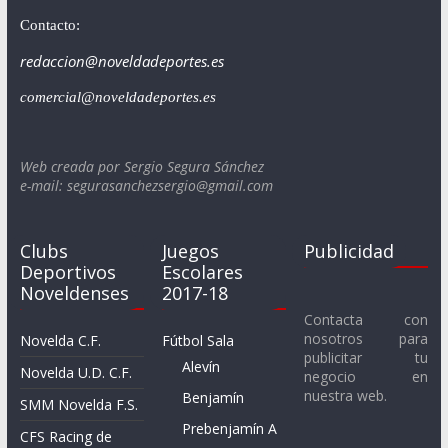
Contacto:
redaccion@noveldadeportes.es
comercial@noveldadeportes.es
Web creada por Sergio Segura Sánchez
e-mail: segurasanchezsergio@gmail.com
Clubs
Juegos
Publicidad
Deportivos
Escolares
Noveldenses
2017-18
Contacta con
nosotros para
Novelda C.F.
Fútbol Sala
publicitar tu
Alevín
Novelda U.D. C.F.
negocio en
nuestra web.
Benjamín
SMM Novelda F.S.
Prebenjamín A
CFS Racing de