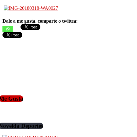
Dale a me gusta, comparte o twittea:
Me Gusta
Novelda Deportes