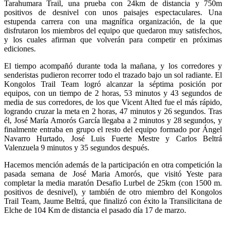
Tarahumara Trail, una prueba con 24km de distancia y 750m
positivos de desnivel con unos paisajes espectaculares. Una
estupenda carrera con una magnífica organización, de la que
disfrutaron los miembros del equipo que quedaron muy satisfechos,
y los cuales afirman que volverán para competir en próximas
ediciones.
El tiempo acompañó durante toda la mañana, y los corredores y
senderistas pudieron recorrer todo el trazado bajo un sol radiante. El
Kongolos Trail Team logró alcanzar la séptima posición por
equipos, con un tiempo de 2 horas, 53 minutos y 43 segundos de
media de sus corredores, de los que Vicent Alted fue el más rápido,
logrando cruzar la meta en 2 horas, 47 minutos y 26 segundos. Tras
él, José María Amorós García llegaba a 2 minutos y 28 segundos, y
finalmente entraba en grupo el resto del equipo formado por Ángel
Navarro Hurtado, José Luis Fuerte Mestre y Carlos Beltrá
Valenzuela 9 minutos y 35 segundos después.
Hacemos mención además de la participación en otra competición la
pasada semana de José Maria Amorós, que visitó Yeste para
completar la media maratón Desafio Lurbel de 25km (con 1500 m.
positivos de desnivel), y también de otro miembro del Kongolos
Trail Team, Jaume Beltrá, que finalizó con éxito la Transilicitana de
Elche de 104 Km de distancia el pasado día 17 de marzo.