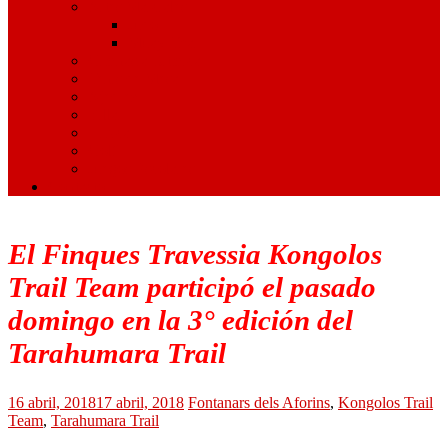
Artes Marciales
Judo
Muay Thai
Gimnasia Rítmica
Tenis de Mesa
Ajedrez
Billar
Hípica
Golf
Juegos Escolares
Contacto
El Finques Travessia Kongolos
Trail Team participó el pasado
domingo en la 3° edición del
Tarahumara Trail
16 abril, 2018
17 abril, 2018
Fontanars dels Aforins
,
Kongolos Trail
Team
,
Tarahumara Trail