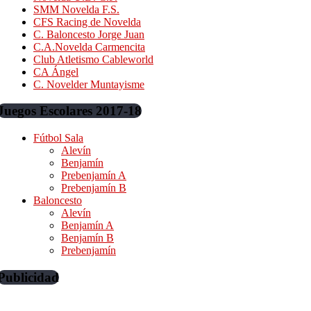
SMM Novelda F.S.
CFS Racing de Novelda
C. Baloncesto Jorge Juan
C.A.Novelda Carmencita
Club Atletismo Cableworld
CA Ángel
C. Novelder Muntayisme
Juegos Escolares 2017-18
Fútbol Sala
Alevín
Benjamín
Prebenjamín A
Prebenjamín B
Baloncesto
Alevín
Benjamín A
Benjamín B
Prebenjamín
Publicidad