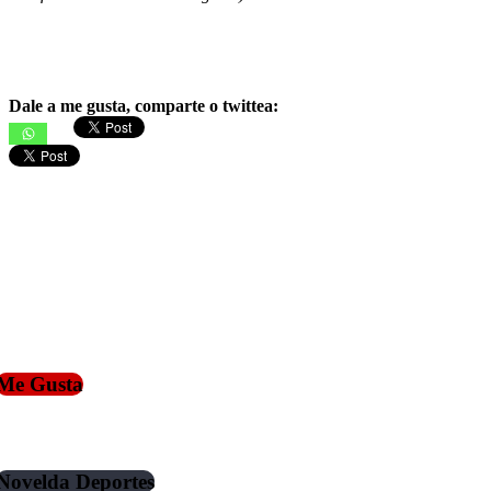
Dale a me gusta, comparte o twittea:
Me Gusta
Novelda Deportes