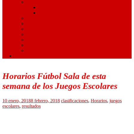
Artes Marciales
Judo
Muay Thai
Gimnasia Rítmica
Tenis de Mesa
Ajedrez
Billar
Hípica
Golf
Juegos Escolares
Contacto
Horarios Fútbol Sala de esta
semana de los Juegos Escolares
10 enero, 2018
8 febrero, 2018
clasificaciones
,
Horarios
,
juegos
escolares
,
resultados