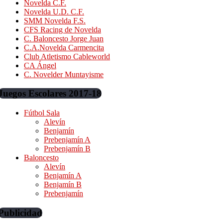
Novelda C.F.
Novelda U.D. C.F.
SMM Novelda F.S.
CFS Racing de Novelda
C. Baloncesto Jorge Juan
C.A.Novelda Carmencita
Club Atletismo Cableworld
CA Ángel
C. Novelder Muntayisme
Juegos Escolares 2017-18
Fútbol Sala
Alevín
Benjamín
Prebenjamín A
Prebenjamín B
Baloncesto
Alevín
Benjamín A
Benjamín B
Prebenjamín
Publicidad