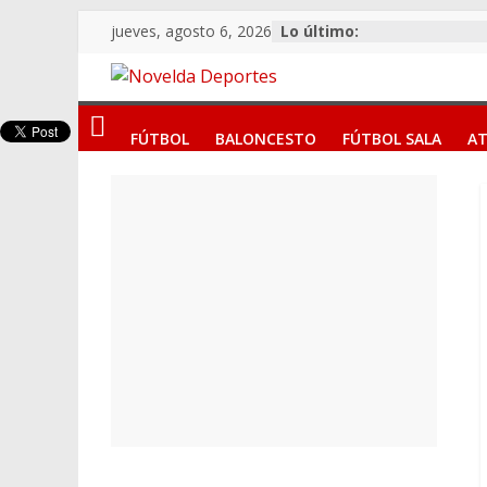
Saltar
jueves, agosto 6, 2026
Lo último:
al
contenido
Novelda
FÚTBOL
BALONCESTO
FÚTBOL SALA
AT
Deportes
Pasión
por
nuestro
deporte