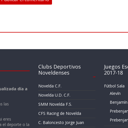
Clubs Deportivos
Juegos Es
Noveldenses
2017-18
Novelda C.F.
Fútbol Sala
alizada día a
Alevín
Novelda U.D. C.F.
Benjamín
s las
SMM Novelda F.S.
Prebenja
CFS Racing de Novelda
si eres
Prebenja
C. Baloncesto Jorge Juan
a el deporte o la