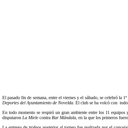
El pasado fin de semana, entre el viernes y el sábado, se celebró la 1ª
Deportes del Ayuntamiento de Novelda
. El club se ha volcó con todos
En todo momento se respiró un gran ambiente entre los 11 equipos y 
disputaron
La Miele
contra
Bar Mándala
, en la que los primeros fuer
La entrega de trofeos posterior al torneo fue realizada por el concej