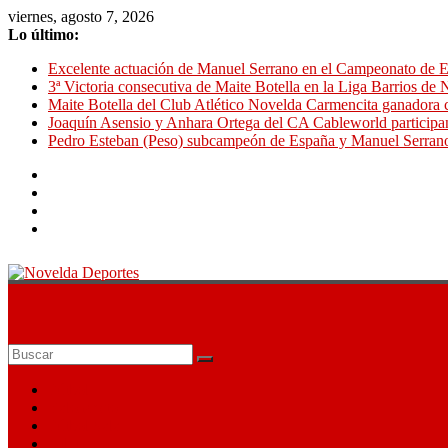
Saltar
viernes, agosto 7, 2026
al
Lo último:
contenido
Excelente actuación de Manuel Serrano en el Campeonato de E
3ª Victoria consecutiva de Maite Botella en la Liga Barrios de
Maite Botella del Club Atlético Novelda Carmencita ganadora c
Joaquín Asensio y Anhara Ortega del CA Cableworld particip
Pedro Esteban (Peso) subcampeón de España y Manuel Serran
Novelda
Deportes
Pasión
por
Fútbol
nuestro
Baloncesto
deporte
Fútbol Sala
Atletismo