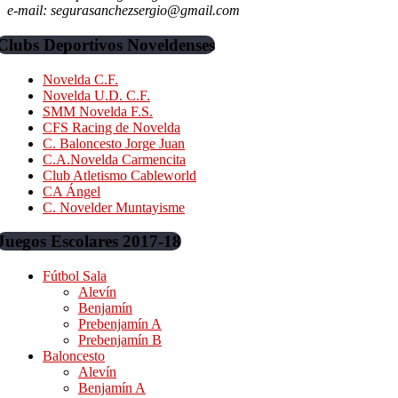
e-mail: segurasanchezsergio@gmail.com
Clubs Deportivos Noveldenses
Novelda C.F.
Novelda U.D. C.F.
SMM Novelda F.S.
CFS Racing de Novelda
C. Baloncesto Jorge Juan
C.A.Novelda Carmencita
Club Atletismo Cableworld
CA Ángel
C. Novelder Muntayisme
Juegos Escolares 2017-18
Fútbol Sala
Alevín
Benjamín
Prebenjamín A
Prebenjamín B
Baloncesto
Alevín
Benjamín A