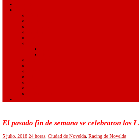
Ciclismo
Otros Deportes
Pádel
Montañismo
Senderismo
Duatlón
Triatlón
Artes Marciales
Judo
Muay Thai
Gimnasia Rítmica
Tenis de Mesa
Ajedrez
Billar
Hípica
Golf
Juegos Escolares
Contacto
El pasado fin de semana se celebraron las I
5 julio, 2018
24 horas
,
Ciudad de Novelda
,
Racing de Novelda