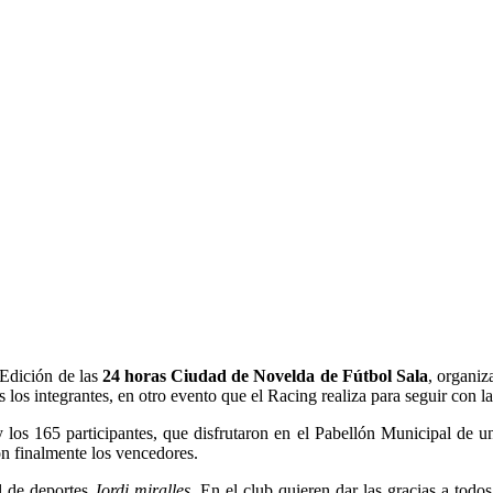
 Edición de las
24 horas Ciudad de Novelda de Fútbol Sala
, organiz
 los integrantes, en otro evento que el Racing realiza para seguir con la
los 165 participantes, que disfrutaron en el Pabellón Municipal de un 
on finalmente los vencedores.
al de deportes
Jordi miralles
. En el club quieren dar las gracias a todo