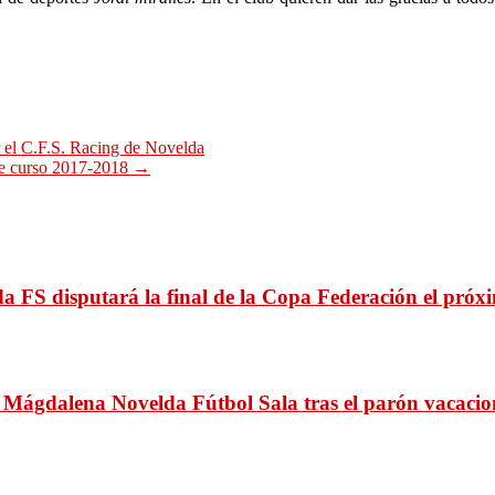
 el C.F.S. Racing de Novelda
 de curso 2017-2018
→
a FS disputará la final de la Copa Federación el pró
a Mágdalena Novelda Fútbol Sala tras el parón vacacio