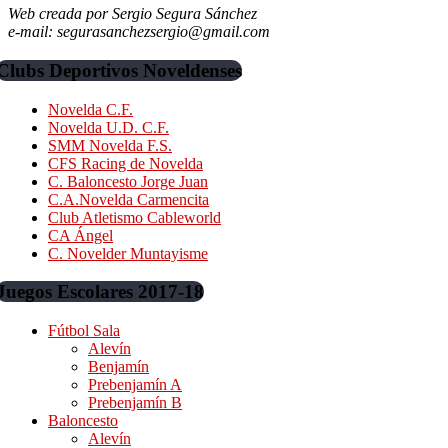
Web creada por Sergio Segura Sánchez
e-mail: segurasanchezsergio@gmail.com
Clubs Deportivos Noveldenses
Novelda C.F.
Novelda U.D. C.F.
SMM Novelda F.S.
CFS Racing de Novelda
C. Baloncesto Jorge Juan
C.A.Novelda Carmencita
Club Atletismo Cableworld
CA Ángel
C. Novelder Muntayisme
Juegos Escolares 2017-18
Fútbol Sala
Alevín
Benjamín
Prebenjamín A
Prebenjamín B
Baloncesto
Alevín