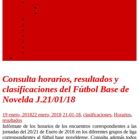
Artes Marciales
Judo
Muay Thai
Gimnasia Rítmica
Tenis de Mesa
Ajedrez
Billar
Hípica
Golf
Juegos Escolares
Contacto
Consulta horarios, resultados y
clasificaciones del Fútbol Base de
Novelda J.21/01/18
19 enero, 2018
22 enero, 2018
21-01-18
,
clasificaciones
,
Horarios
,
resultados
Infórmate de los horarios de los encuentros correspondientes a las
jornadas del 20/21 de Enero de 2018 en los diferentes grupos de liga
correspondientes al fútbol base noveldense. Consulta además todos