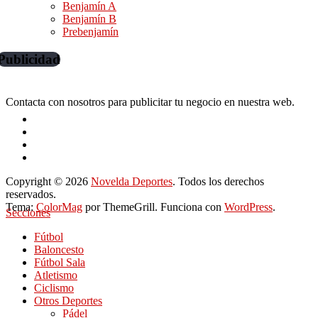
Benjamín A
Benjamín B
Prebenjamín
Publicidad
Contacta con nosotros para publicitar tu negocio en nuestra web.
Copyright © 2026
Novelda Deportes
. Todos los derechos
reservados.
Tema:
ColorMag
por ThemeGrill. Funciona con
WordPress
.
Secciones
Fútbol
Baloncesto
Fútbol Sala
Atletismo
Ciclismo
Otros Deportes
Pádel