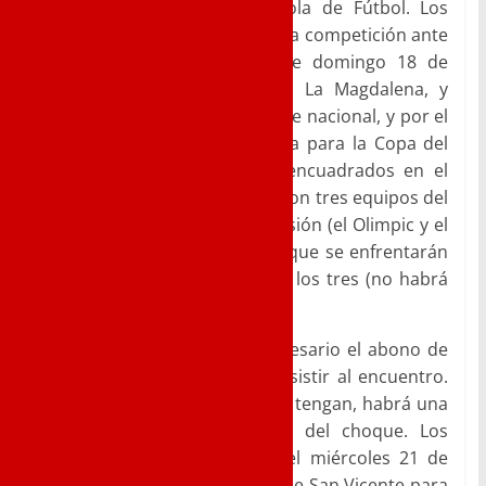
Copa Real Federación Española de Fútbol. Los
verdiblancos debutarán en esta competición ante
el CD Olímpic de Xàtiva, este domingo 18 de
agosto a las 19:30 horas en La Magdalena, y
lucharán por meterse en la fase nacional, y por el
premio del acceso a una plaza para la Copa del
Rey. Los noveldenses están encuadrados en el
grupo B, en una competición con tres equipos del
grupo sexto de la Tercera División (el Olimpic y el
FC Jove Español San Vicente), que se enfrentarán
entre sí a partido único entre los tres (no habrá
vuelta),
Al ser partido oficial, será necesario el abono de
esta temporada para poder asistir al encuentro.
Para los aficionados que no lo tengan, habrá una
entrada única para disfrutar del choque. Los
noveldenses se desplazarán el miércoles 21 de
agosto a la Ciudad Deportiva de San Vicente para