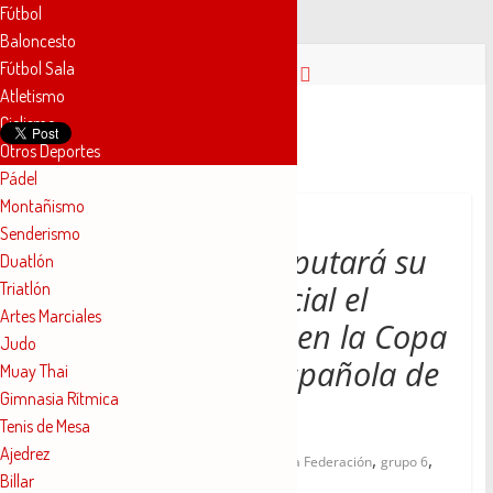
Fútbol
Baloncesto
Saltar
Fútbol Sala
al
Atletismo
contenido
Novelda
Ciclismo
Otros Deportes
Pádel
Deportes
Montañismo
Senderismo
Pasión
El Novelda C.F. disputará su
Duatlón
por
Triatlón
primer partido oficial el
nuestro
Artes Marciales
deporte
próximo domingo en la Copa
Judo
Real Federación Española de
Muay Thai
Gimnasia Rítmica
Fútbol
Tenis de Mesa
Ajedrez
,
,
,
,
15 agosto, 2019
2019
agosto
Copa Federación
grupo 6
Billar
,
Novelda C.F.
Tercera División