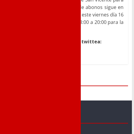
cerrar la liguilla. La campaña de abonos sigue en
marcha desde hace varios días este viernes día 16
estaremos en las oficinas de 18:00 a 20:00 para la
adquisición.
Dale a me gusta, comparte o twittea:
Me Gusta
Novelda Deportes