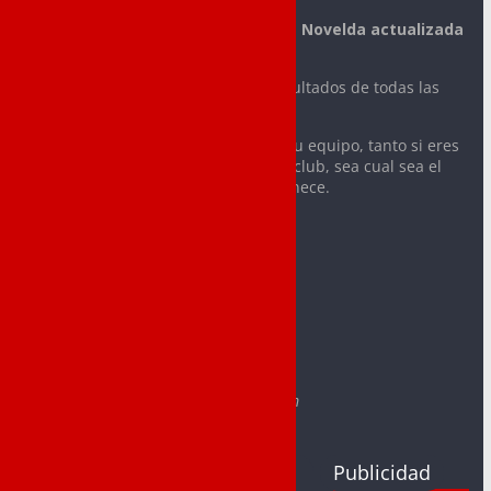
La mejor información deportiva de Novelda actualizada
día a día.
Noticias, vídeos, fotos y todos los resultados de todas las
actividades deportivas de tu ciudad.
Sigue con nosotros la actualidad de tu equipo, tanto si eres
integrante o aficionado de cualquier club, sea cual sea el
deporte o la categoría a la que pertenece.
Contacto:
redaccion@noveldadeportes.es
comercial@noveldadeportes.es
Web creada por Sergio Segura Sánchez
e-mail: segurasanchezsergio@gmail.com
Clubs
Juegos
Publicidad