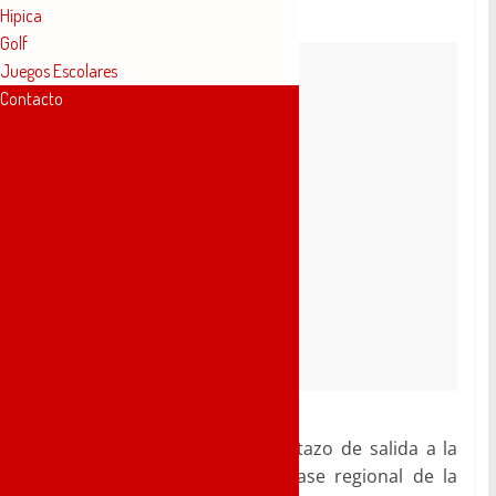
Hípica
Golf
Juegos Escolares
Contacto
El Novelda C.F. dará el pistoletazo de salida a la
temporada 2019-2020 en la fase regional de la