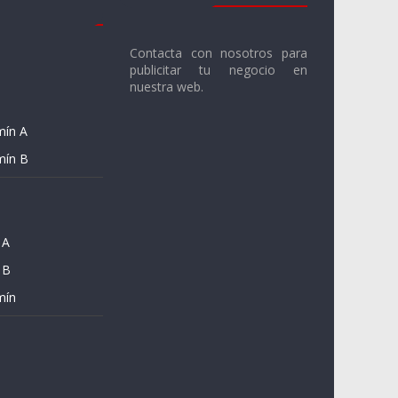
Contacta con nosotros para
publicitar tu negocio en
nuestra web.
mín A
mín B
 A
 B
mín