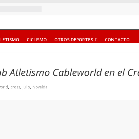
LETISMO
CICLISMO
OTROS DEPORTES
CONTACTO
ub Atletismo Cableworld en el C
,
,
,
world
cross
Julio
Novelda