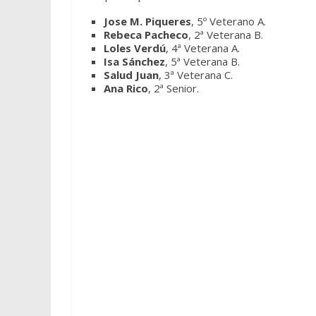
Jose M. Piqueres
, 5º Veterano A.
Rebeca Pacheco
, 2ª Veterana B.
Loles Verdú
, 4ª Veterana A.
Isa Sánchez
, 5ª Veterana B.
Salud Juan
, 3ª Veterana C.
Ana Rico
, 2ª Senior.