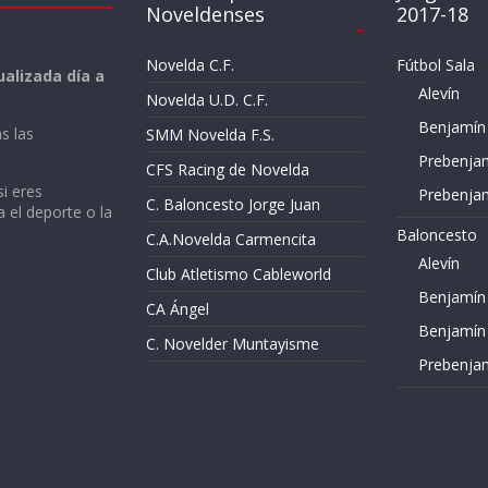
Noveldenses
2017-18
Novelda C.F.
Fútbol Sala
alizada día a
Alevín
Novelda U.D. C.F.
Benjamín
s las
SMM Novelda F.S.
Prebenja
CFS Racing de Novelda
si eres
Prebenja
C. Baloncesto Jorge Juan
a el deporte o la
Baloncesto
C.A.Novelda Carmencita
Alevín
Club Atletismo Cableworld
Benjamín
CA Ángel
Benjamín
C. Novelder Muntayisme
Prebenja