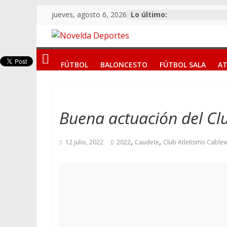
Saltar
jueves, agosto 6, 2026
Lo último:
al
contenido
Novelda
FÚTBOL
BALONCESTO
FÚTBOL SALA
AT
Deportes
Pasión
por
Buena actuación del Cl
nuestro
deporte
,
,
12 julio, 2022
2022
Caudete
Club Atletismo Cable