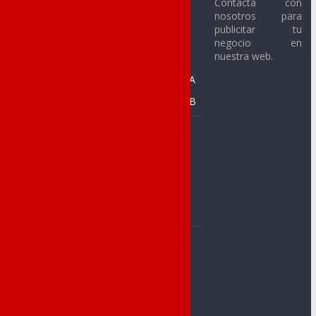
Contacta con
nosotros para
Novelda C.F.
Fútbol Sala
publicitar tu
Alevín
Novelda U.D. C.F.
negocio en
nuestra web.
Benjamín
SMM Novelda F.S.
Prebenjamín A
CFS Racing de
Novelda
Prebenjamín B
C. Baloncesto
Baloncesto
Jorge Juan
Alevín
C.A.Novelda
Benjamín A
Carmencita
Benjamín B
Club Atletismo
Prebenjamín
Cableworld
CA Ángel
C. Novelder
Muntayisme