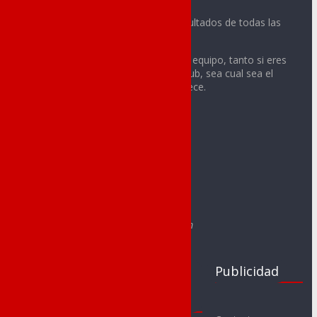
Noticias, vídeos, fotos y todos los resultados de todas las
actividades deportivas de tu ciudad.
Sigue con nosotros la actualidad de tu equipo, tanto si eres
integrante o aficionado de cualquier club, sea cual sea el
deporte o la categoría a la que pertenece.
Contacto:
redaccion@noveldadeportes.es
comercial@noveldadeportes.es
Web creada por Sergio Segura Sánchez
e-mail: segurasanchezsergio@gmail.com
Clubs
Juegos
Publicidad
Deportivos
Escolares
Noveldenses
2017-18