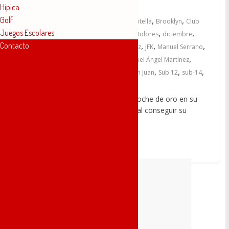
Hípica
Golf
,
,
,
6 diciembre, 2022
2022
Alberto Botella
Brooklyn
Club
Juegos Escolares
,
,
,
Atlético Novelda Carmencita
Cross Los Dolores
diciembre
Contacto
,
,
,
,
,
Elena Castaño
Emilio Alpera
Guille Lopez
JFK
Manuel Serrano
,
,
,
Maratón de Valencia
Martin Ortega
Míguel Ángel Martínez
,
,
,
,
,
,
Nueva York
Pepito Sanchiz
Rockway
San Juan
Sub 12
sub-14
,
Turia
UCAM Cartagena
Manuel Serrano Espinosa puso el broche de oro en su
exitosa gira por tierras americanas, al conseguir su
primera gran victoria
Leer más