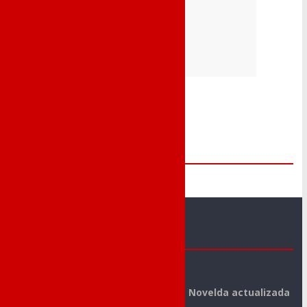
Me Gusta
Novelda Deportes
La mejor información deportiva de Novelda actualizada
día a día.