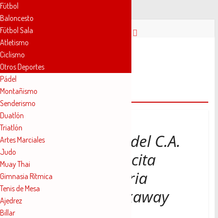
Fútbol
Baloncesto
Saltar
Fútbol Sala
al
Atletismo
contenido
Novelda
Ciclismo
Otros Deportes
Pádel
Deportes
Montañismo
Turia
Senderismo
Pasión
Duatlón
por
Triatlón
nuestro
Manuel Serrano del C.A.
Artes Marciales
deporte
Judo
Novelda Carmencita
Muay Thai
consigue la victoria
Gimnasia Rítmica
Tenis de Mesa
absoluta en Rockaway
Ajedrez
(Nueva York)
Billar