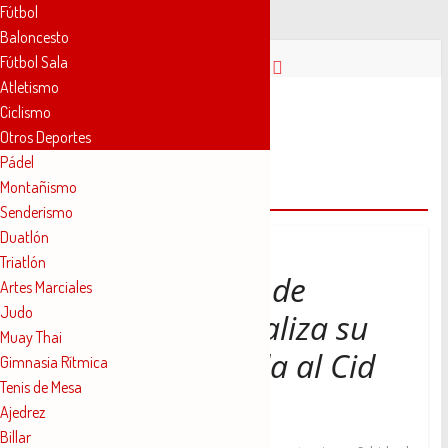
Fútbol
Baloncesto
Saltar
Fútbol Sala
al
Atletismo
contenido
Novelda
Ciclismo
Otros Deportes
Pádel
Deportes
Montañismo
Subida al Cid
Senderismo
Pasión
Duatlón
por
Triatlón
nuestro
El Club Novelder de
Artes Marciales
deporte
Judo
Muntanyisme realiza su
Muay Thai
tradicional subida al Cid
Gimnasia Rítmica
Tenis de Mesa
fin de año
Ajedrez
Billar