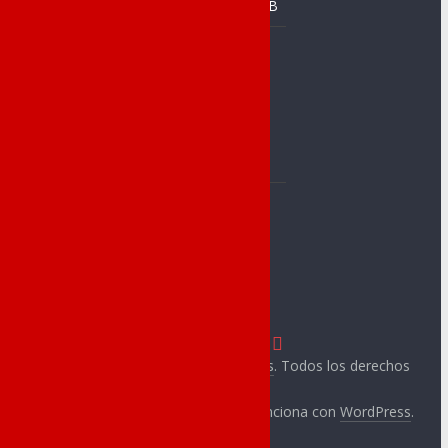
Novelda
Prebenjamín B
C. Baloncesto
Baloncesto
Jorge Juan
Alevín
C.A.Novelda
Benjamín A
Carmencita
Benjamín B
Club Atletismo
Prebenjamín
Cableworld
CA Ángel
C. Novelder
Muntayisme
Copyright © 2026
Novelda Deportes
. Todos los derechos
reservados.
Tema:
ColorMag
por ThemeGrill. Funciona con
WordPress
.