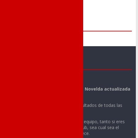
Me Gusta
Novelda Deportes
La mejor información deportiva de Novelda actualizada
día a día.
Noticias, vídeos, fotos y todos los resultados de todas las
actividades deportivas de tu ciudad.
Sigue con nosotros la actualidad de tu equipo, tanto si eres
integrante o aficionado de cualquier club, sea cual sea el
deporte o la categoría a la que pertenece.