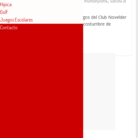
,
,
,
2 enero, 2018
2017
club novelder
muntanyisme
Subida al
Hípica
Cid
Golf
El pasado 31 de diciembre, los amigos del Club Novelder
Juegos Escolares
de Muntanyisme cumplieron con su costumbre de
Contacto
despedir el
Leer más