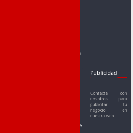
Contacto:
redaccion@noveldadeportes.es
comercial@noveldadeportes.es
Web creada por Sergio Segura Sánchez
e-mail: segurasanchezsergio@gmail.com
Clubs
Juegos
Publicidad
Deportivos
Escolares
Noveldenses
2017-18
Contacta con
nosotros para
Novelda C.F.
Fútbol Sala
publicitar tu
Alevín
Novelda U.D. C.F.
negocio en
nuestra web.
Benjamín
SMM Novelda F.S.
Prebenjamín A
CFS Racing de