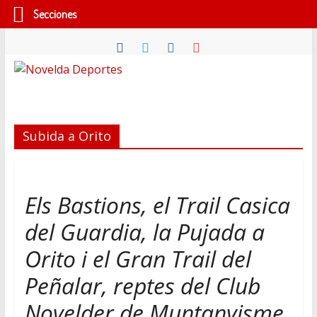
Secciones
Saltar
al
contenido
Novelda
Deportes
Subida a Orito
Pasión
por
nuestro
Els Bastions, el Trail Casica
deporte
del Guardia, la Pujada a
Orito i el Gran Trail del
Peñalar, reptes del Club
Novelder de Muntanyisme