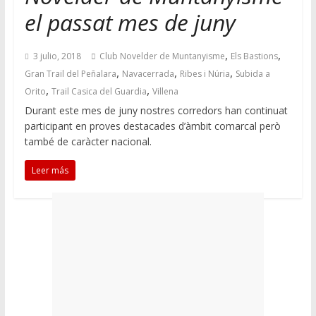
el passat mes de juny
,
,
3 julio, 2018
Club Novelder de Muntanyisme
Els Bastions
,
,
,
Gran Trail del Peñalara
Navacerrada
Ribes i Núria
Subida a
,
,
Orito
Trail Casica del Guardia
Villena
Durant este mes de juny nostres corredors han continuat
participant en proves destacades d’àmbit comarcal però
també de caràcter nacional.
Leer más