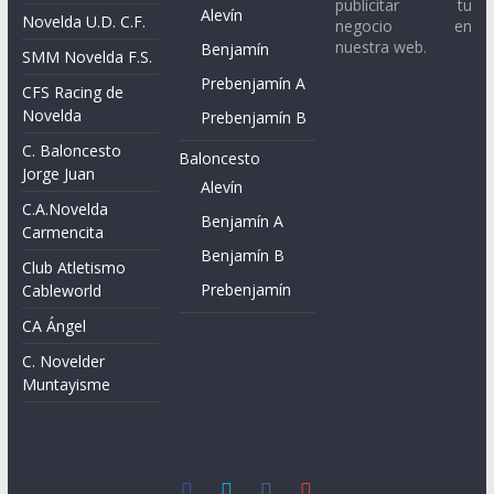
publicitar tu
Alevín
Novelda U.D. C.F.
negocio en
nuestra web.
Benjamín
SMM Novelda F.S.
Prebenjamín A
CFS Racing de
Novelda
Prebenjamín B
C. Baloncesto
Baloncesto
Jorge Juan
Alevín
C.A.Novelda
Benjamín A
Carmencita
Benjamín B
Club Atletismo
Prebenjamín
Cableworld
CA Ángel
C. Novelder
Muntayisme