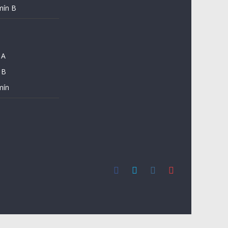
mín B
 A
 B
mín