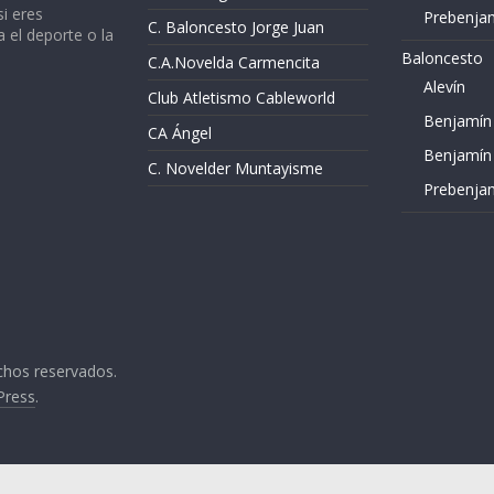
si eres
Prebenja
C. Baloncesto Jorge Juan
a el deporte o la
Baloncesto
C.A.Novelda Carmencita
Alevín
Club Atletismo Cableworld
Benjamín
CA Ángel
Benjamín
C. Novelder Muntayisme
Prebenja
chos reservados.
Press
.