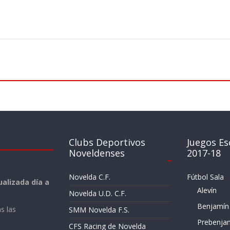
Clubs Deportivos
Juegos Es
Noveldenses
2017-18
Novelda C.F.
Fútbol Sala
alizada día a
Alevín
Novelda U.D. C.F.
Benjamín
s las
SMM Novelda F.S.
Prebenja
CFS Racing de Novelda