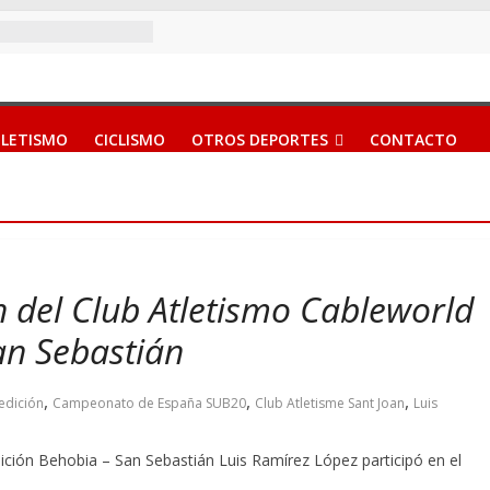
LETISMO
CICLISMO
OTROS DEPORTES
CONTACTO
 del Club Atletismo Cableworld
an Sebastián
,
,
,
edición
Campeonato de España SUB20
Club Atletisme Sant Joan
Luis
ión Behobia – San Sebastián Luis Ramírez López participó en el