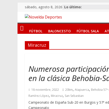
Saltar
sábado, agosto 8, 2026
Lo último:
al
contenido
Novelda
FÚTBOL
BALONCESTO
FÚTBOL SALA
AT
Deportes
Miracruz
Pasión
por
nuestro
deporte
Numerosa participación
en la clásica Behobia-S
,
,
18 noviembre, 2022
20km
Atapuerca
Behobia 57ª 
,
,
Ramírez López
Miracruz
San Sebastian
Campeonato de España Sub-20 en Burgos y 57ª edic
Campeonato