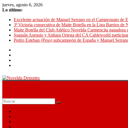
Saltar
jueves, agosto 6, 2026
al
Lo último:
contenido
Excelente actuación de Manuel Serrano en el Campeonato de E
3ª Victoria consecutiva de Maite Botella en la Liga Barrios de
Maite Botella del Club Atlético Novelda Carmencita ganadora c
Joaquín Asensio y Anhara Ortega del CA Cableworld particip
Pedro Esteban (Peso) subcampeón de España y Manuel Serran
Novelda
Deportes
Pasión
por
Fútbol
nuestro
Baloncesto
deporte
Fútbol Sala
Atletismo