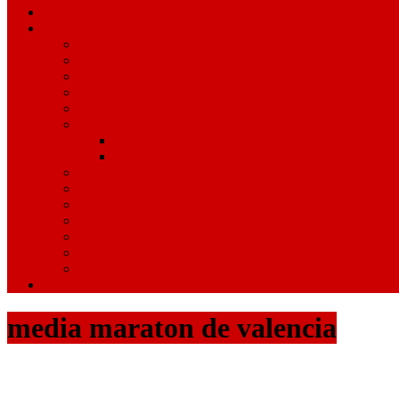
Ciclismo
Otros Deportes
Pádel
Montañismo
Senderismo
Duatlón
Triatlón
Artes Marciales
Judo
Muay Thai
Gimnasia Rítmica
Tenis de Mesa
Ajedrez
Billar
Hípica
Golf
Juegos Escolares
Contacto
media maraton de valencia