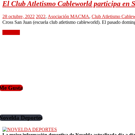
El Club Atletismo Cableworld participa en 
28 octubre, 2022
2022
,
Asociación MACMA
,
Club Atletismo Cable
Cross San Juan (escuela club atletismo cableworld). El pasado doming
Leer más
Me Gusta
Novelda Deportes
La mejor información deportiva de Novelda actualizada día a día