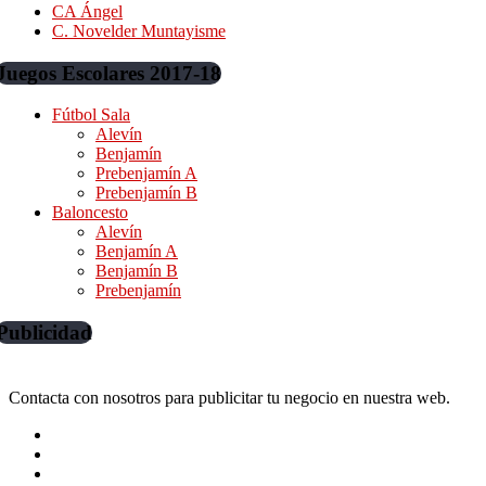
CA Ángel
C. Novelder Muntayisme
Juegos Escolares 2017-18
Fútbol Sala
Alevín
Benjamín
Prebenjamín A
Prebenjamín B
Baloncesto
Alevín
Benjamín A
Benjamín B
Prebenjamín
Publicidad
Contacta con nosotros para publicitar tu negocio en nuestra web.