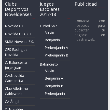
Clubs
Juegos
Publicidad
Deportivos
Escolares
Noveldenses
2017-18
Contacta con
nosotros para
Novelda C.F.
Fútbol Sala
publicitar tu
Alevín
Novelda U.D. C.F.
negocio en
nuestra web.
Benjamín
SMM Novelda F.S.
Prebenjamín A
CFS Racing de
Novelda
Prebenjamín B
C. Baloncesto
Baloncesto
Jorge Juan
Alevín
C.A.Novelda
Benjamín A
Carmencita
Benjamín B
Club Atletismo
Prebenjamín
Cableworld
CA Ángel
C. Novelder