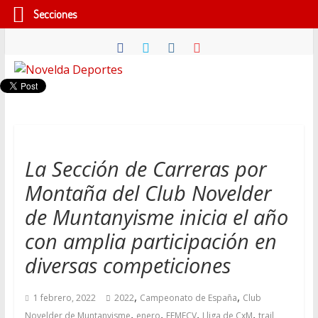
Secciones
Saltar
al
contenido
Novelda
Deportes
Pasión
La Sección de Carreras por
por
Montaña del Club Novelder
nuestro
deporte
de Muntanyisme inicia el año
con amplia participación en
diversas competiciones
,
,
1 febrero, 2022
2022
Campeonato de España
Club
,
,
,
,
Novelder de Muntanyisme
enero
FEMECV
Lliga de CxM
trail