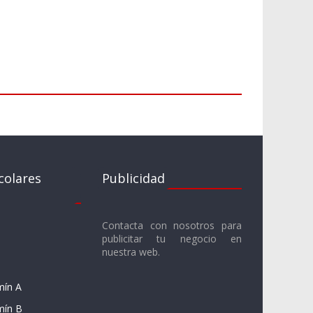
colares
Publicidad
Contacta con nosotros para
publicitar tu negocio en
nuestra web.
mín A
mín B