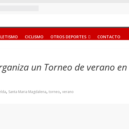
LETISMO
CICLISMO
OTROS DEPORTES
CONTACTO
 organiza un Torneo de verano e
,
,
,
elda
Santa Maria Magdalena
torneo
verano