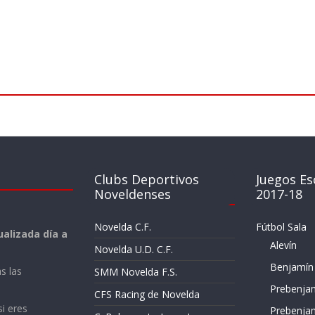
Clubs Deportivos
Juegos Es
Noveldenses
2017-18
Novelda C.F.
Fútbol Sala
alizada día a
Alevín
Novelda U.D. C.F.
Benjamín
s las
SMM Novelda F.S.
Prebenja
CFS Racing de Novelda
si eres
Prebenja