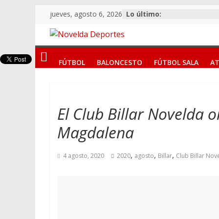
Saltar
jueves, agosto 6, 2026
Lo último:
al
contenido
Novelda
FÚTBOL
BALONCESTO
FÚTBOL SALA
AT
Deportes
Pasión
por
El Club Billar Novelda
nuestro
Magdalena
deporte
,
,
,
4 agosto, 2020
2020
agosto
Billar
Club Billar Nov