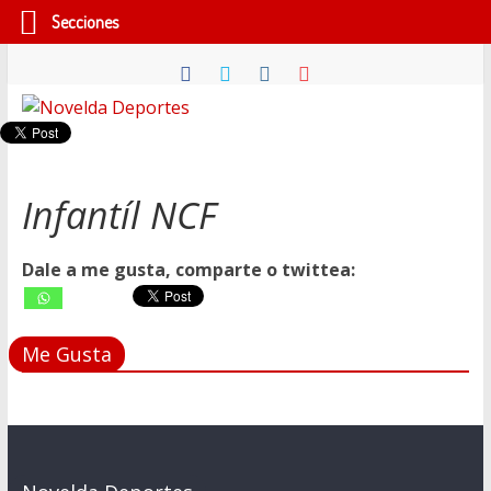
Secciones
Saltar
al
contenido
Novelda
Deportes
Infantíl NCF
Pasión
Dale a me gusta, comparte o twittea:
por
nuestro
deporte
Me Gusta