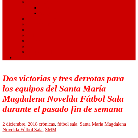
Artes Marciales
Judo
Muay Thai
Gimnasia Rítmica
Tenis de Mesa
Ajedrez
Billar
Hípica
Golf
Juegos Escolares
Contacto
Dos victorias y tres derrotas para
los equipos del Santa María
Magdalena Novelda Fútbol Sala
durante el pasado fin de semana
2 diciembre, 2018
crónicas
,
fútbol sala
,
Santa María Magdalena
Novelda Fútbol Sala
,
SMM