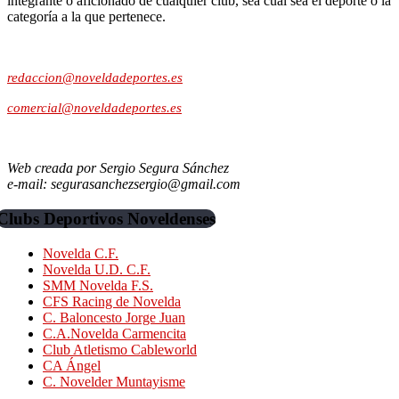
integrante o aficionado de cualquier club, sea cual sea el deporte o la
categoría a la que pertenece.
Contacto:
redaccion@noveldadeportes.es
comercial@noveldadeportes.es
Web creada por Sergio Segura Sánchez
e-mail: segurasanchezsergio@gmail.com
Clubs Deportivos Noveldenses
Novelda C.F.
Novelda U.D. C.F.
SMM Novelda F.S.
CFS Racing de Novelda
C. Baloncesto Jorge Juan
C.A.Novelda Carmencita
Club Atletismo Cableworld
CA Ángel
C. Novelder Muntayisme