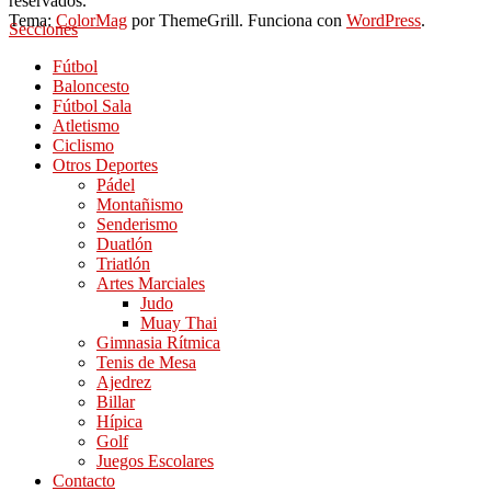
reservados.
Tema:
ColorMag
por ThemeGrill. Funciona con
WordPress
.
Secciones
Fútbol
Baloncesto
Fútbol Sala
Atletismo
Ciclismo
Otros Deportes
Pádel
Montañismo
Senderismo
Duatlón
Triatlón
Artes Marciales
Judo
Muay Thai
Gimnasia Rítmica
Tenis de Mesa
Ajedrez
Billar
Hípica
Golf
Juegos Escolares
Contacto