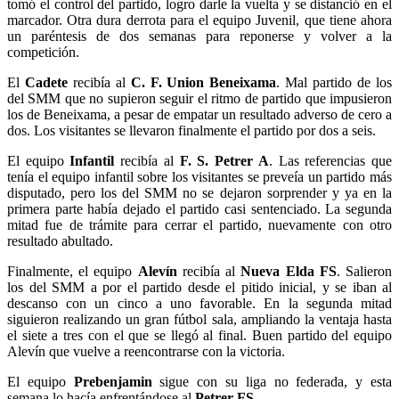
tomó el control del partido, logro darle la vuelta y se distanció en el
marcador. Otra dura derrota para el equipo Juvenil, que tiene ahora
un paréntesis de dos semanas para reponerse y volver a la
competición.
El
Cadete
recibía al
C. F. Union Beneixama
. Mal partido de los
del SMM que no supieron seguir el ritmo de partido que impusieron
los de Beneixama, a pesar de empatar un resultado adverso de cero a
dos. Los visitantes se llevaron finalmente el partido por dos a seis.
El equipo
Infantil
recibía al
F. S. Petrer A
. Las referencias que
tenía el equipo infantil sobre los visitantes se preveía un partido más
disputado, pero los del SMM no se dejaron sorprender y ya en la
primera parte había dejado el partido casi sentenciado. La segunda
mitad fue de trámite para cerrar el partido, nuevamente con otro
resultado abultado.
Finalmente, el equipo
Alevín
recibía al
Nueva Elda FS
. Salieron
los del SMM a por el partido desde el pitido inicial, y se iban al
descanso con un cinco a uno favorable. En la segunda mitad
siguieron realizando un gran fútbol sala, ampliando la ventaja hasta
el siete a tres con el que se llegó al final. Buen partido del equipo
Alevín que vuelve a reencontrarse con la victoria.
El equipo
Prebenjamin
sigue con su liga no federada, y esta
semana lo hacía enfrentándose al
Petrer FS
.