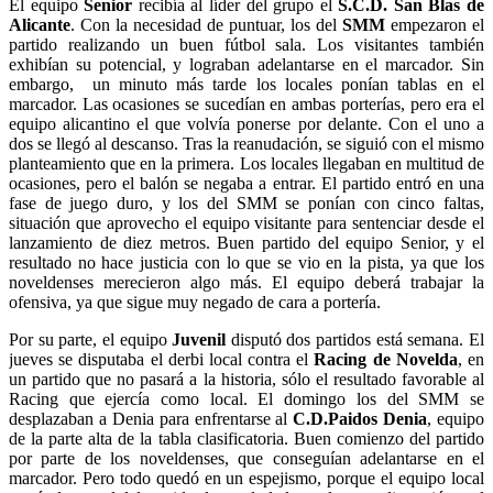
El equipo
Senior
recibía al líder del grupo el
S.C.D. San Blas de
Alicante
. Con la necesidad de puntuar, los del
SMM
empezaron el
partido realizando un buen fútbol sala. Los visitantes también
exhibían su potencial, y lograban adelantarse en el marcador. Sin
embargo, un minuto más tarde los locales ponían tablas en el
marcador. Las ocasiones se sucedían en ambas porterías, pero era el
equipo alicantino el que volvía ponerse por delante. Con el uno a
dos se llegó al descanso. Tras la reanudación, se siguió con el mismo
planteamiento que en la primera. Los locales llegaban en multitud de
ocasiones, pero el balón se negaba a entrar. El partido entró en una
fase de juego duro, y los del SMM se ponían con cinco faltas,
situación que aprovecho el equipo visitante para sentenciar desde el
lanzamiento de diez metros. Buen partido del equipo Senior, y el
resultado no hace justicia con lo que se vio en la pista, ya que los
noveldenses merecieron algo más. El equipo deberá trabajar la
ofensiva, ya que sigue muy negado de cara a portería.
Por su parte, el equipo
Juvenil
disputó dos partidos está semana. El
jueves se disputaba el derbi local contra el
Racing de Novelda
, en
un partido que no pasará a la historia, sólo el resultado favorable al
Racing que ejercía como local. El domingo los del SMM se
desplazaban a Denia para enfrentarse al
C.D.Paidos Denia
, equipo
de la parte alta de la tabla clasificatoria. Buen comienzo del partido
por parte de los noveldenses, que conseguían adelantarse en el
marcador. Pero todo quedó en un espejismo, porque el equipo local