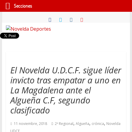
Secciones
Saltar
al
contenido
Novelda
Deportes
Pasión
El Novelda U.D.C.F. sigue líder
por
invicto tras empatar a uno en
nuestro
deporte
La Magdalena ante el
Algueña C.F, segundo
clasificado
,
,
,
11 noviembre, 2018
2ª Regional
Algueña
crónica
Novelda
UDCF