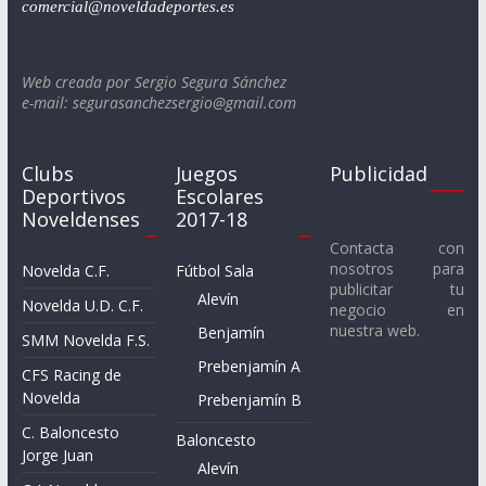
comercial@noveldadeportes.es
Web creada por Sergio Segura Sánchez
e-mail: segurasanchezsergio@gmail.com
Clubs
Juegos
Publicidad
Deportivos
Escolares
Noveldenses
2017-18
Contacta con
nosotros para
Novelda C.F.
Fútbol Sala
publicitar tu
Alevín
Novelda U.D. C.F.
negocio en
nuestra web.
Benjamín
SMM Novelda F.S.
Prebenjamín A
CFS Racing de
Novelda
Prebenjamín B
C. Baloncesto
Baloncesto
Jorge Juan
Alevín