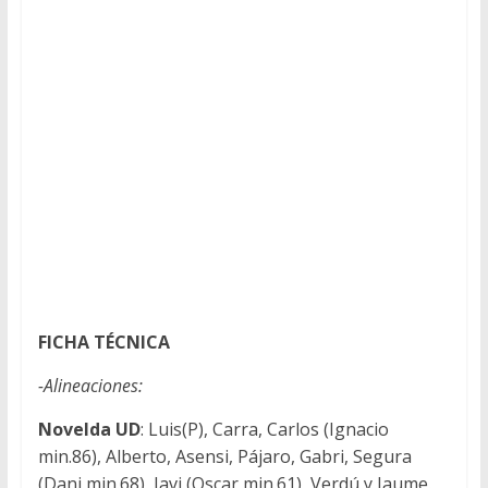
FICHA TÉCNICA
-Alineaciones:
Novelda UD
: Luis(P), Carra, Carlos (Ignacio
min.86), Alberto, Asensi, Pájaro, Gabri, Segura
(Dani min.68), Javi (Oscar min.61), Verdú y Jaume.