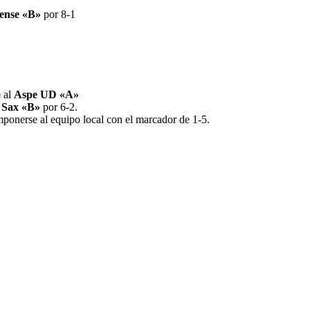
ense «B»
por 8-1
1
e al
Aspe UD «A»
Sax «B»
por 6-2.
imponerse al equipo local con el marcador de 1-5.