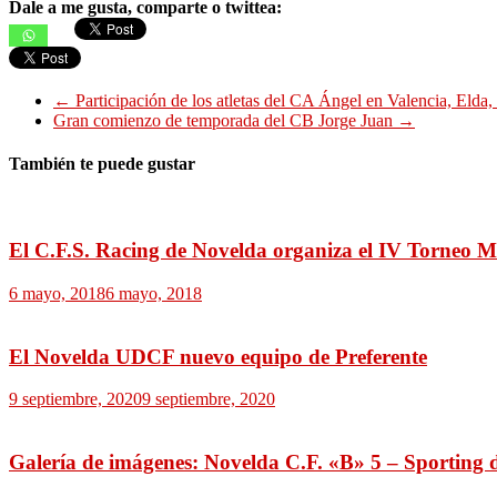
Dale a me gusta, comparte o twittea:
←
Participación de los atletas del CA Ángel en Valencia, Elda,
Gran comienzo de temporada del CB Jorge Juan
→
También te puede gustar
El C.F.S. Racing de Novelda organiza el IV Torneo
6 mayo, 2018
6 mayo, 2018
El Novelda UDCF nuevo equipo de Preferente
9 septiembre, 2020
9 septiembre, 2020
Galería de imágenes: Novelda C.F. «B» 5 – Sporting 