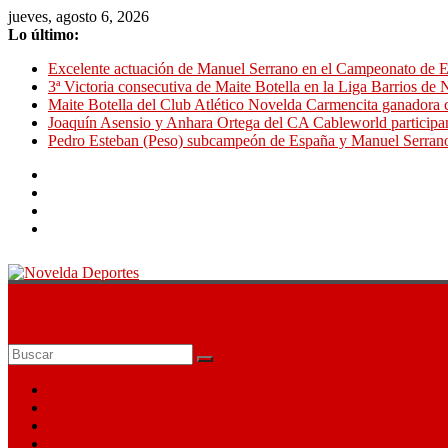
Saltar
jueves, agosto 6, 2026
al
Lo último:
contenido
Excelente actuación de Manuel Serrano en el Campeonato de E
3ª Victoria consecutiva de Maite Botella en la Liga Barrios de
Maite Botella del Club Atlético Novelda Carmencita ganadora c
Joaquín Asensio y Anhara Ortega del CA Cableworld particip
Pedro Esteban (Peso) subcampeón de España y Manuel Serran
Novelda
Deportes
Pasión
por
Fútbol
nuestro
Baloncesto
deporte
Fútbol Sala
Atletismo