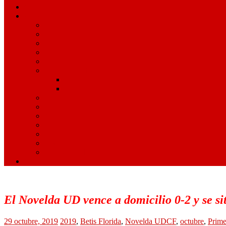
Ciclismo
Otros Deportes
Pádel
Montañismo
Senderismo
Duatlón
Triatlón
Artes Marciales
Judo
Muay Thai
Gimnasia Rítmica
Tenis de Mesa
Ajedrez
Billar
Hípica
Golf
Juegos Escolares
Contacto
El Novelda UD vence a domicilio 0-2 y se sit
29 octubre, 2019
2019
,
Betis Florida
,
Novelda UDCF
,
octubre
,
Prime