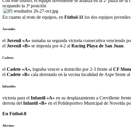
Con este triunfo, el equipo noveldense se afianza en la 2ª plaza de la
ocupando la 3ª posición
En cuanto al resto de equipos, en
Fútbol-11
los dos equipos juveniles 
Juveniles
el
Juvenil «A»
sumaba su segunda victoria consecutiva venciendo po
el
Juvenil «B»
se imponía por 4-2 al
Racing Playa de San Juan
.
Cadetes
el
Cadete «A»,
lograba vencer a domicilio por 2-3 frente al
CF Monn
el
Cadete «B»
caía derrotado en la vecina localidad de Aspe frente a
Infantiles
victoria para el
Infantil «A»
en su desplazamiento a Crevillente frent
derrota del
Infantil «B»
en el Polideportivo Municipal de Novelda po
En Fútbol-8
Alevines