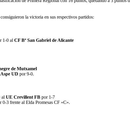
 clasificación de Primera Regional con 16 puntos, quedando a 3 puntos d
consiguieron la victoria en sus respectivos partidos:
r 1-0 al
CF Bº San Gabriel de Alicante
egre de Mutxamel
l
Aspe UD
por 9-0.
e al
UE Crevillent FB
por 1-7
r 0-3 frente al Elda Promesas CF «C».