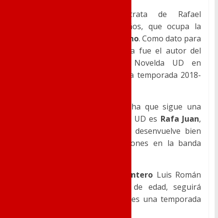
El primer jugador se trata de Rafael
Carratalá
«Carra»
, de 26 años, que ocupa la
demarcación de
Lateral Derecho
. Como dato para
la historia, destacar que Carra fue el autor del
primer gol que anotó el Novelda UD en
competición oficial esta pasada temporada 2018-
2019.
Otro jugador de banda derecha que sigue una
temporada más en el Novelda UD es
Rafa Juan
,
de 21 años de edad, que se desenvuelve bien
ocupando distintas demarcaciones en la banda
derecha.
El la parcela ofensiva, el
delantero
Luis Román
Rizo
«Pájaro»
, de 21 años de edad, seguirá
aportando su juego y sus goles una temporada
más.