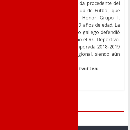
Y en la
portería
, llega a Novelda procedente del
equipo gallego del Alondras Club de Fútbol, que
milita en Juvenil División de Honor Grupo I,
Francisco Zapater
«Fran»
, de 19 años de edad. La
pasada campaña en el conjunto gallego defendió
la portería frente a rivales como el R.C Deportivo,
entre otros, terminando la temporada 2018-2019
en el Villena CF «B», en 1ª Regional, siendo aún
jugador juvenil.
Dale a me gusta, comparte o twittea:
Me Gusta