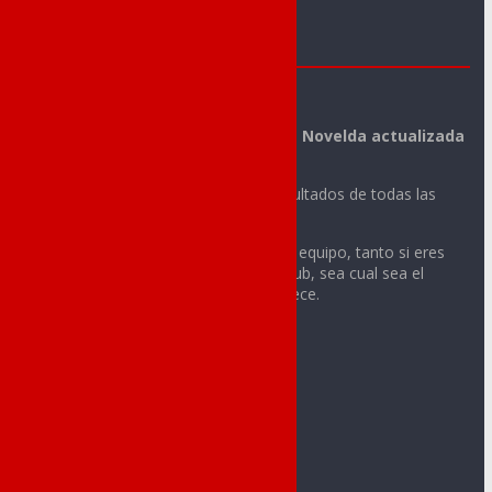
Novelda Deportes
La mejor información deportiva de Novelda actualizada
día a día.
Noticias, vídeos, fotos y todos los resultados de todas las
actividades deportivas de tu ciudad.
Sigue con nosotros la actualidad de tu equipo, tanto si eres
integrante o aficionado de cualquier club, sea cual sea el
deporte o la categoría a la que pertenece.
Contacto:
redaccion@noveldadeportes.es
comercial@noveldadeportes.es
Web creada por Sergio Segura Sánchez