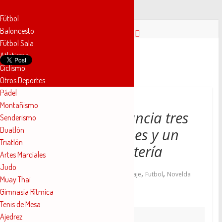
Fútbol
Saltar
Baloncesto
al
Fútbol Sala
contenido
Novelda
Atletismo
Ciclismo
Otros Deportes
Deportes
Pádel
Montañismo
Pasión
El Novelda UD anuncia tres
Senderismo
por
Duatlón
nuevas renovaciones y un
nuestro
Triatlón
deporte
fichaje para la portería
Artes Marciales
Judo
,
,
,
,
14 agosto, 2019
2019
agosto
fichaje
Futbol
Novelda
Muay Thai
,
,
UDCF
Regional
renovaciones
Gimnasia Rítmica
Tenis de Mesa
Ajedrez