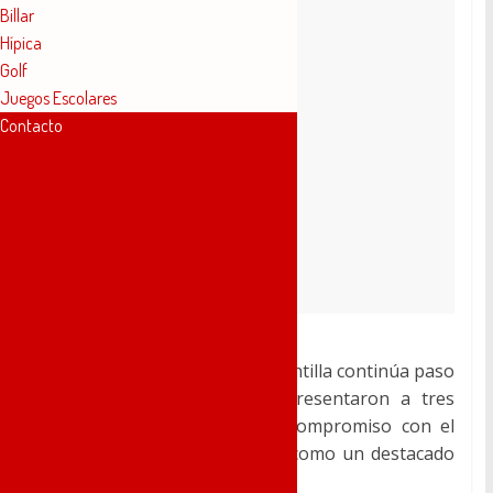
Billar
Hípica
Golf
Juegos Escolares
Contacto
La formación de la primera plantilla continúa paso
a paso. En el día de ayer presentaron a tres
jugadores que renuevan su compromiso con el
club por otra temporada, así como un destacado
fichaje para la portería.