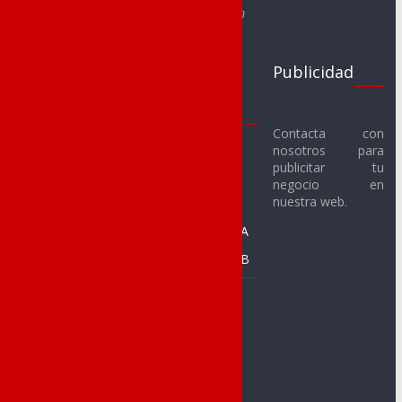
e-mail: segurasanchezsergio@gmail.com
Clubs
Juegos
Publicidad
Deportivos
Escolares
Noveldenses
2017-18
Contacta con
nosotros para
Novelda C.F.
Fútbol Sala
publicitar tu
Alevín
Novelda U.D. C.F.
negocio en
nuestra web.
Benjamín
SMM Novelda F.S.
Prebenjamín A
CFS Racing de
Novelda
Prebenjamín B
C. Baloncesto
Baloncesto
Jorge Juan
Alevín
C.A.Novelda
Benjamín A
Carmencita
Benjamín B
Club Atletismo
Prebenjamín
Cableworld