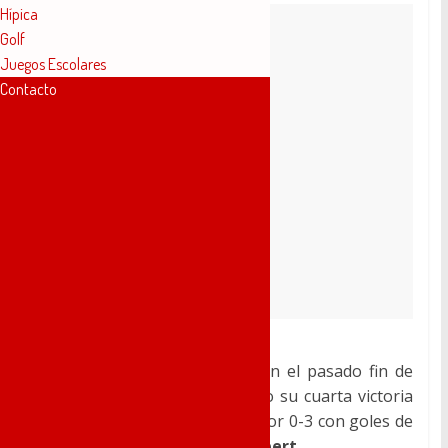
Hípica
Golf
Juegos Escolares
Contacto
Los de
Manu Sánchez
viajaron el pasado fin de
semana a Benigànim, logrando su cuarta victoria
de la temporada, tras vencer por 0-3 con goles de
Gato
,
Álvaro García
e
Iván Albert
.