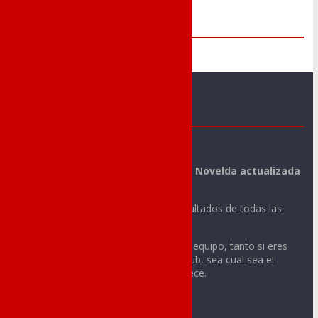
Me Gusta
Novelda Deportes
La mejor información deportiva de Novelda actualizada
día a día.
Noticias, vídeos, fotos y todos los resultados de todas las
actividades deportivas de tu ciudad.
Sigue con nosotros la actualidad de tu equipo, tanto si eres
integrante o aficionado de cualquier club, sea cual sea el
deporte o la categoría a la que pertenece.
Contacto: