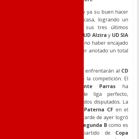
El
Novelda C.F.
ha demostrado ya su buen hacer
tanto dentro como fuera de casa, logrando un
balance goleador de +4 en sus tres últimos
partidos frente a
CF Intercity
,
UD Alzira
y
UD SIA
Benigànim
, con el añadido de no haber encajado
gol en ninguno de ellos, y haber anotado un total
de 4 goles.
Este próximo fin de semana se enfrentarán al
CD
Alcoyano
, líder en solitario de la competición. El
equipo dirigido por
Vicente Parras
ha
completado un arranque de liga perfecto,
logrando 7 victorias en 7 partidos disputados. La
última de ellas fue frente al
Paterna CF
en el
Collao
por 1-0. Además, en la tarde de ayer logró
vencer en penaltis a todo un
Segunda B
como es
el
CD Castellón
, en el partido de
Copa