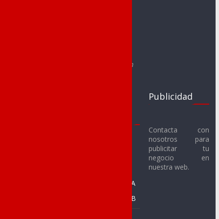
redaccion@noveldadeportes.es
comercial@noveldadeportes.es
Web creada por Sergio Segura Sánchez
e-mail: segurasanchezsergio@gmail.com
Clubs
Juegos
Publicidad
Deportivos
Escolares
Noveldenses
2017-18
Contacta con
nosotros para
Novelda C.F.
Fútbol Sala
publicitar tu
Alevín
Novelda U.D. C.F.
negocio en
nuestra web.
Benjamín
SMM Novelda F.S.
Prebenjamín A
CFS Racing de
Novelda
Prebenjamín B
C. Baloncesto
Baloncesto