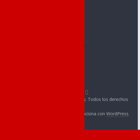
Jorge Juan
Alevín
C.A.Novelda
Benjamín A
Carmencita
Benjamín B
Club Atletismo
Prebenjamín
Cableworld
CA Ángel
C. Novelder
Muntayisme
Copyright © 2026
Novelda Deportes
. Todos los derechos
reservados.
Tema:
ColorMag
por ThemeGrill. Funciona con
WordPress
.
Secciones