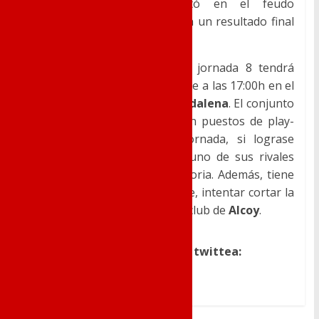
Federación
que se disputó en el feudo
blanquiazul, y que terminó con un resultado final
de 3-3.
El partido perteneciente a la jornada 8 tendrá
lugar este sábado 12 de octubre a las 17:00h en el
Estadio Municipal de La Magdalena
. El conjunto
verdiblanco podría terminar en puestos de play-
off a la conclusión de la jornada, si lograse
consiguir los 3 puntos, y alguno de sus rivales
directos no consiguiese la victoria. Además, tiene
un reto importante por delante, intentar cortar la
increíble racha de victorias del club de
Alcoy
.
Dale a me gusta, comparte o twittea: