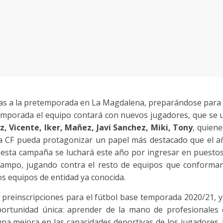
s a la pretemporada en La Magdalena, preparándose para d
a temporada el equipo contará con nuevos jugadores, que s
z, Vicente, Iker, Mañez, Javi Sanchez, Miki, Tony
, quiene
 CF pueda protagonizar un papel más destacado que el añ
, esta campaña se luchará este año por ingresar en puesto
campo, jugando contra el resto de equipos que conforman 
tros equipos de entidad ya conocida.
 preinscripciones para el fútbol base temporada 2020/21, y 
ortunidad única: aprender de la mano de profesionales cu
 una mejora en las capacidades deportivas de los jugadores.