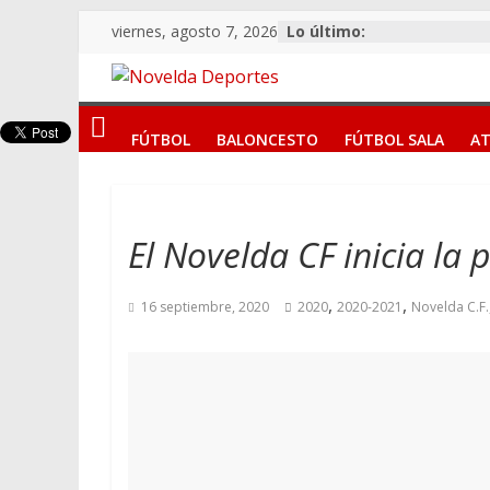
Saltar
viernes, agosto 7, 2026
Lo último:
al
contenido
Novelda
FÚTBOL
BALONCESTO
FÚTBOL SALA
AT
Deportes
Pasión
por
El Novelda CF inicia la
nuestro
deporte
,
,
16 septiembre, 2020
2020
2020-2021
Novelda C.F.