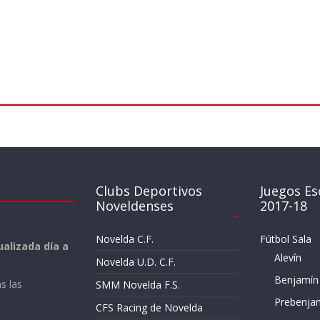
Clubs Deportivos
Juegos Es
Noveldenses
2017-18
Novelda C.F.
Fútbol Sala
alizada día a
Alevín
Novelda U.D. C.F.
Benjamín
s las
SMM Novelda F.S.
Prebenja
CFS Racing de Novelda