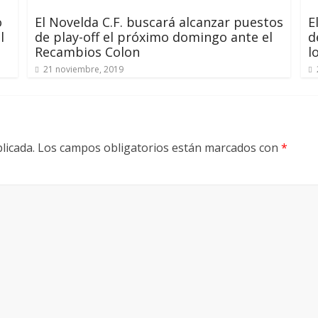
o
El Novelda C.F. buscará alcanzar puestos
E
l
de play-off el próximo domingo ante el
d
Recambios Colon
l
21 noviembre, 2019
licada.
Los campos obligatorios están marcados con
*