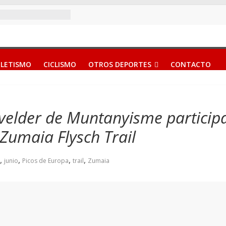
LETISMO
CICLISMO
OTROS DEPORTES
CONTACTO
velder de Muntanyisme participa
 Zumaia Flysch Trail
,
,
,
,
junio
Picos de Europa
trail
Zumaia