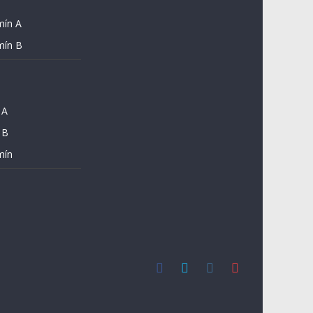
mín A
mín B
 A
 B
mín