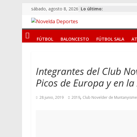
Saltar
sábado, agosto 8, 2026
Lo último:
al
contenido
Novelda
FÚTBOL
BALONCESTO
FÚTBOL SALA
AT
Deportes
Pasión
por
Integrantes del Club No
nuestro
Picos de Europa y en la
deporte
,
28 junio, 2019
2019
Club Novelder de Muntanyisme