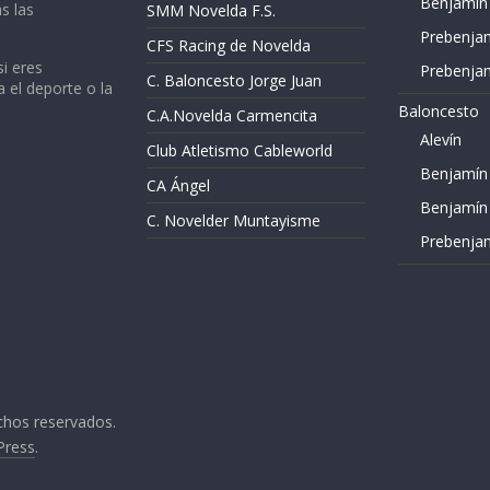
Benjamín
s las
SMM Novelda F.S.
Prebenja
CFS Racing de Novelda
si eres
Prebenja
C. Baloncesto Jorge Juan
a el deporte o la
Baloncesto
C.A.Novelda Carmencita
Alevín
Club Atletismo Cableworld
Benjamín
CA Ángel
Benjamín
C. Novelder Muntayisme
Prebenja
chos reservados.
Press
.