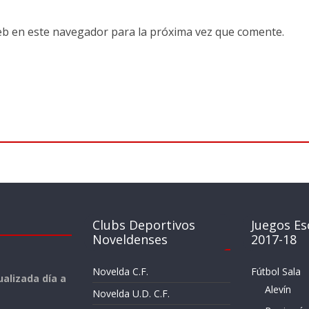
eb en este navegador para la próxima vez que comente.
Clubs Deportivos
Juegos Es
Noveldenses
2017-18
Novelda C.F.
Fútbol Sala
alizada día a
Alevín
Novelda U.D. C.F.