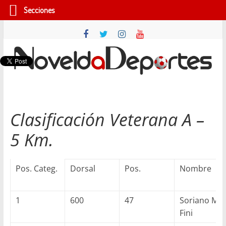
Secciones
Saltar
al
contenido
Novelda
Deportes
Clasificación Veterana A –
Pasión
5 Km.
por
nuestro
deporte
Pos. Categ.
Dorsal
Pos.
Nombre
1
600
47
Soriano Mar
Fini