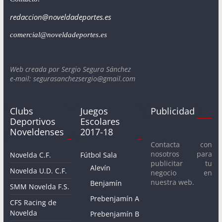
redaccion@noveldadeportes.es
comercial@noveldadeportes.es
Web creada por Sergio Segura Sánchez
e-mail: segurasanchezsergio@gmail.com
Clubs
Juegos
Publicidad
Deportivos
Escolares
Noveldenses
2017-18
Contacta con
nosotros para
Novelda C.F.
Fútbol Sala
publicitar tu
Alevín
Novelda U.D. C.F.
negocio en
nuestra web.
Benjamín
SMM Novelda F.S.
Prebenjamín A
CFS Racing de
Novelda
Prebenjamín B