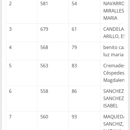
2
581
54
NAVARRO
MIRALLES,
MARIA
3
679
61
CANDELA
ARILLO, ES
4
568
79
benito cazor
luz maria
5
563
83
Cremades
Céspedes,
Magdalena
6
558
86
SANCHEZ
SANCHEZ,
ISABEL
7
560
93
MAQUEDA
SANCHIZ,