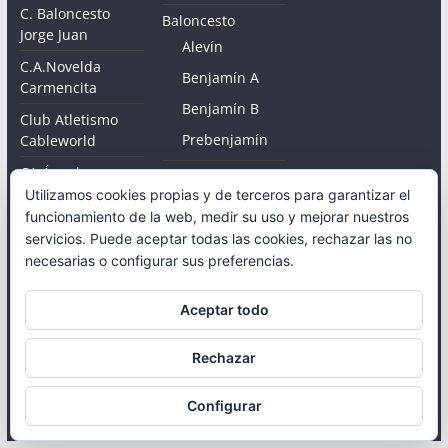
C. Baloncesto
Baloncesto
Jorge Juan
Alevín
C.A.Novelda
Benjamín A
Carmencita
Benjamín B
Club Atletismo
Prebenjamín
Cableworld
CA Ángel
Utilizamos cookies propias y de terceros para garantizar el
C. Novelder
funcionamiento de la web, medir su uso y mejorar nuestros
Muntayisme
servicios. Puede aceptar todas las cookies, rechazar las no
necesarias o configurar sus preferencias.
Aceptar todo
Copyright © 2026
Novelda Deportes
. Todos los derechos
Rechazar
reservados.
Tema:
ColorMag
por ThemeGrill. Funciona con
WordPress
.
Configurar