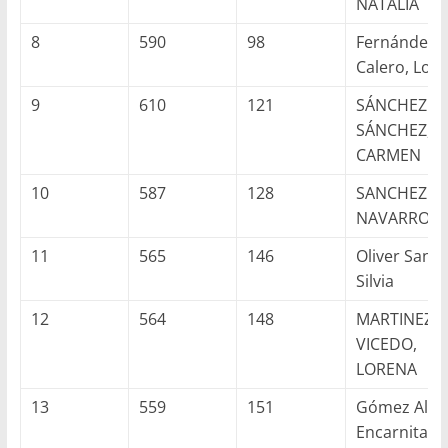
NATALIA
8
590
98
Fernández
Calero, Lola
9
610
121
SÁNCHEZ
SÁNCHEZ,
CARMEN
10
587
128
SANCHEZ
NAVARRO, 
11
565
146
Oliver Santo
Silvia
12
564
148
MARTINEZ
VICEDO,
LORENA
13
559
151
Gómez Alcar
Encarnita