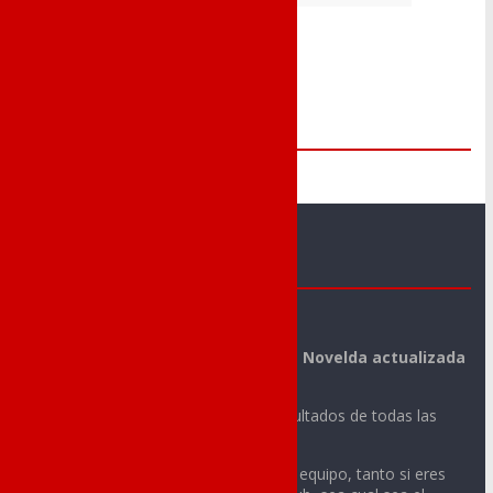
Me Gusta
Novelda Deportes
La mejor información deportiva de Novelda actualizada
día a día.
Noticias, vídeos, fotos y todos los resultados de todas las
actividades deportivas de tu ciudad.
Sigue con nosotros la actualidad de tu equipo, tanto si eres