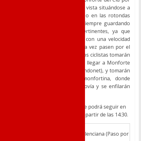
la CV-84. La carrera podrá ser vista situándose a
lo largo de todo el carril bici, o en las rotondas
situadas durante el trazado, siempre guardando
las medidas de seguridad pertinentes, ya que
posiblemente el grupo venga con una velocidad
considerable. Finalmente, y una vez pasen por el
puente sobre el río Vinalopó, los ciclistas tomarán
la penúltima rotonda antes de llegar a Monforte
(bordeando el polígono del Fondonet), y tomarán
la tercera salida hacia la monfortina, donde
pasarán por debajo de la autovía y se enfilarán
dirección a Agost.
La carrera en su trazado final se podrá seguir en
directo a través de Eurosport a partir de las 14:30.
Volta Ciclista a la Comunitat Valenciana (Paso por