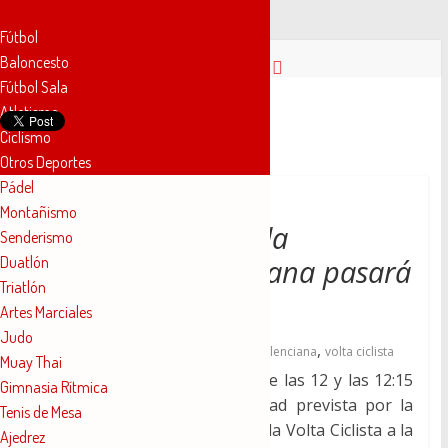
Fútbol
Saltar
Baloncesto
al
Fútbol Sala
contenido
Novelda
Atletismo
Ciclismo
Otros Deportes
Deportes
Pádel
Montañismo
Pasión
La Volta Ciclista a la
Senderismo
por
Duatlón
Comunitat Valenciana pasará
nuestro
Triatlón
deporte
hoy por Novelda
Artes Marciales
Judo
,
,
3 febrero, 2018
2018
comunitat valenciana
volta ciclista
Muay Thai
Hoy sábado 3 de febrero, entre las 12 y las 12:15
Gimnasia Rítmica
del mediodía según la velocidad prevista por la
Tenis de Mesa
organización, la 69ª Edición de la Volta Ciclista a la
Ajedrez