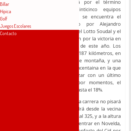
Comunitat Valenciana pasará por el término
Billar
municipal de Novelda. Veinticinco equipos
Hípica
profesionales, entre los que se encuentra el
Golf
Movistar Team capitaneado por Alejandro
Juegos Escolares
Valverde, el Astana Pro Team, el Lotto Soudal y el
Contacto
Team Sky entre otros, lucharán por la victoria en
la considerada «etapa reina» de este año. Los
ciclistas tendrán que recorrer 187 kilómetros, en
un recorrido con 7 puertos de montaña, y una
meta en subida situada en Concentaina en la que
los corredores deberán finalizar con un último
kilómetro terrorífico donde por momentos, el
trazado tendrá desniveles de hasta el 18%.
A su paso por nuestra ciudad, la carrera no pisará
suelo urbano. El pelotón vendrá desde la vecina
localidad de Aspe por la Nacional 325, y a la altura
de la última rotonda antes de entrar en Novelda,
tomarán el desvío dirección Monforte del Cid por