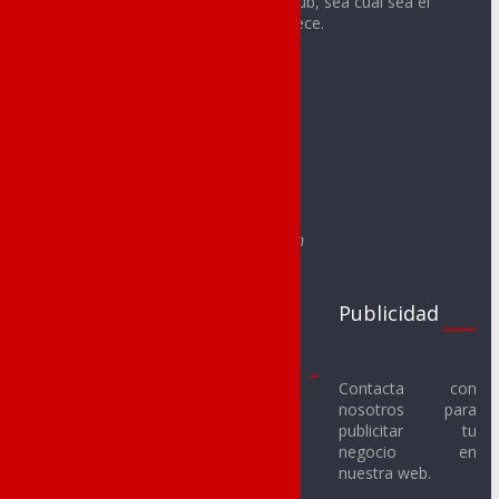
integrante o aficionado de cualquier club, sea cual sea el
deporte o la categoría a la que pertenece.
Contacto:
redaccion@noveldadeportes.es
comercial@noveldadeportes.es
Web creada por Sergio Segura Sánchez
e-mail: segurasanchezsergio@gmail.com
Clubs
Juegos
Publicidad
Deportivos
Escolares
Noveldenses
2017-18
Contacta con
nosotros para
Novelda C.F.
Fútbol Sala
publicitar tu
Alevín
Novelda U.D. C.F.
negocio en
nuestra web.
Benjamín
SMM Novelda F.S.