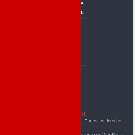
Prebenjamín A
CFS Racing de
Novelda
Prebenjamín B
C. Baloncesto
Baloncesto
Jorge Juan
Alevín
C.A.Novelda
Benjamín A
Carmencita
Benjamín B
Club Atletismo
Prebenjamín
Cableworld
CA Ángel
C. Novelder
Muntayisme
Copyright © 2026
Novelda Deportes
. Todos los derechos
reservados.
Tema:
ColorMag
por ThemeGrill. Funciona con
WordPress
.