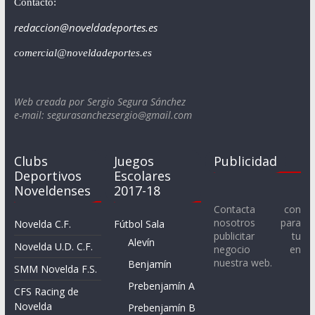
Contacto:
redaccion@noveldadeportes.es
comercial@noveldadeportes.es
Web creada por Sergio Segura Sánchez
e-mail: segurasanchezsergio@gmail.com
Clubs
Juegos
Publicidad
Deportivos
Escolares
Noveldenses
2017-18
Contacta con
nosotros para
Novelda C.F.
Fútbol Sala
publicitar tu
Alevín
Novelda U.D. C.F.
negocio en
nuestra web.
Benjamín
SMM Novelda F.S.
Prebenjamín A
CFS Racing de
Novelda
Prebenjamín B