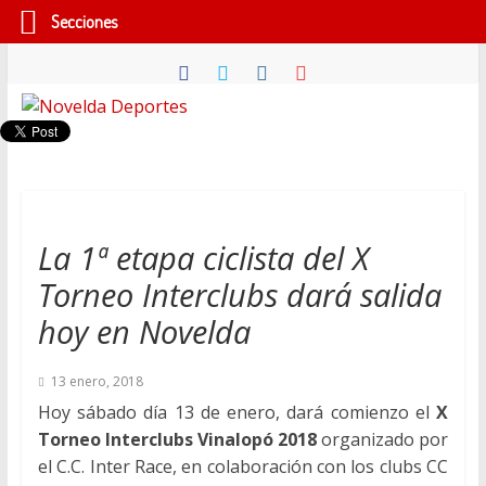
Secciones
Saltar
al
contenido
Novelda
Deportes
Pasión
La 1ª etapa ciclista del X
por
Torneo Interclubs dará salida
nuestro
deporte
hoy en Novelda
13 enero, 2018
Hoy sábado día 13 de enero, dará comienzo el
X
Torneo Interclubs Vinalopó 2018
organizado por
el​ ​C.C.​ ​Inter​ ​Race​​, en colaboración con los clubs CC