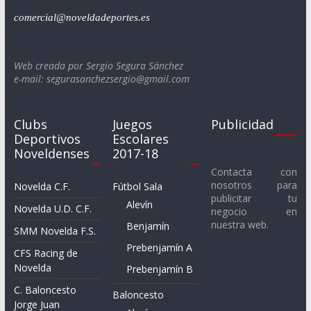
comercial@noveldadeportes.es
Web creada por Sergio Segura Sánchez
e-mail: segurasanchezsergio@gmail.com
Clubs
Juegos
Publicidad
Deportivos
Escolares
Noveldenses
2017-18
Contacta con
nosotros para
Novelda C.F.
Fútbol Sala
publicitar tu
Alevín
Novelda U.D. C.F.
negocio en
nuestra web.
Benjamín
SMM Novelda F.S.
Prebenjamín A
CFS Racing de
Novelda
Prebenjamín B
C. Baloncesto
Baloncesto
Jorge Juan