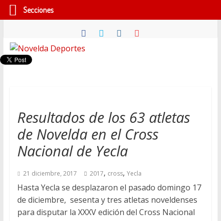
Secciones
Saltar
al
contenido
Novelda
Deportes
Pasión
Resultados de los 63 atletas
por
de Novelda en el Cross
nuestro
deporte
Nacional de Yecla
,
,
21 diciembre, 2017
2017
cross
Yecla
Hasta Yecla se desplazaron el pasado domingo 17
de diciembre, sesenta y tres atletas noveldenses
para disputar la XXXV edición del Cross Nacional