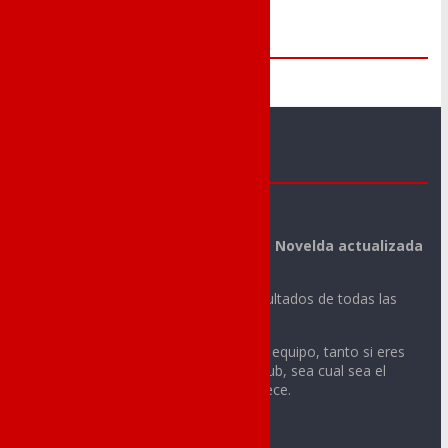
Me Gusta
Novelda Deportes
La mejor información deportiva de Novelda actualizada
día a día.
Noticias, vídeos, fotos y todos los resultados de todas las
actividades deportivas de tu ciudad.
Sigue con nosotros la actualidad de tu equipo, tanto si eres
integrante o aficionado de cualquier club, sea cual sea el
deporte o la categoría a la que pertenece.
Contacto: