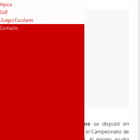
Hípica
Golf
Juegos Escolares
Contacto
El pasado
sábado 17
de
junio
se disputó en
Puerto
de la
Cruz (Tenerife)
, el Campeonato de
España
máster de
5K
en ruta. Al mismo acudía