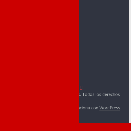
Jorge Juan
Alevín
C.A.Novelda
Benjamín A
Carmencita
Benjamín B
Club Atletismo
Prebenjamín
Cableworld
CA Ángel
C. Novelder
Muntayisme
Copyright © 2026
Novelda Deportes
. Todos los derechos
reservados.
Tema:
ColorMag
por ThemeGrill. Funciona con
WordPress
.
Secciones