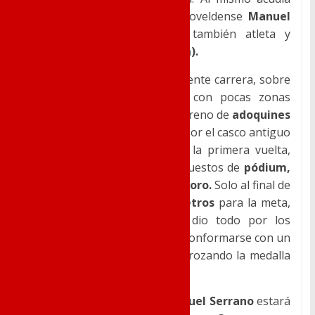
clasificado el atleta del club noveldense
Manuel
Serrano
(entrenado por el también atleta y
entrenador del club
J.A. Vegara).
Serrano
se marcaba una excelente carrera, sobre
un durísimo circuito urbano con pocas zonas
rápidas de asfalto, y mucho terreno de
adoquines
y muchos giros de
90 grados
, por el casco antiguo
de la localidad
tinerfeña.
En la primera vuelta,
Serrano
estaba colocado en puestos de
pódium,
cerca del que sería
medalla
de
oro.
Solo al final de
la
2ª
vuelta, y faltando
400 metros
para la meta,
este bravo corredor que lo dio todo por los
colores de
Novelda
, tuvo que conformarse con un
meritorio
4º puesto
nacional, rozando la medalla
de la categoría Máster-60-.
El próximo fin de semana,
Manuel Serrano
estará