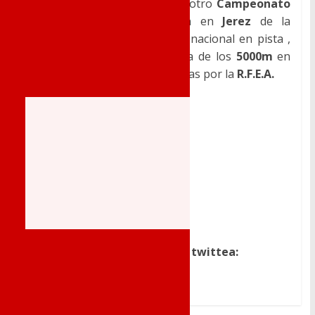
representando a
Novelda
en otro
Campeonato
de
España
, en esta ocasión en
Jerez
de la
Frontera
donde se disputa el nacional en pista ,
donde debutará en la distancia de los
5000m
en
pista, con sus marcas acreditadas por la
R.F.E.A.
Dale a me gusta, comparte o twittea: