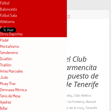
Fútbol
Baloncesto
Saltar
Fútbol Sala
al
Atletismo
contenido
Novelda
Ciclismo
Otros Deportes
Pádel
Deportes
Montañismo
Senderismo
Pasión
Manuel Serrano del Club
Duatlón
por
Triatlón
Atlético Novelda Carmencita
nuestro
Artes Marciales
deporte
consigue el cuarto puesto de
Judo
España en los 5K de Tenerife
Muay Thai
Gimnasia Rítmica
,
Tenis de Mesa
20 junio, 2023
Campeonato de España
Club Atlético
,
,
,
Ajedrez
Novelda Carmencita
J.A. Vegara
Jerez de la Frontera
Manuel
,
,
,
,
Billar
Serrano
Medalla de oro
Novelda
Puerto de la Cruz
Tenerife