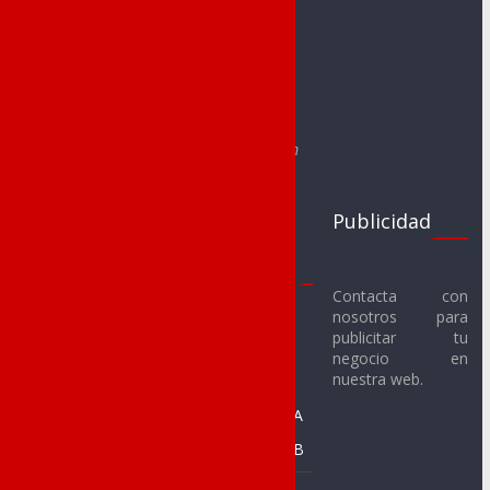
redaccion@noveldadeportes.es
comercial@noveldadeportes.es
Web creada por Sergio Segura Sánchez
e-mail: segurasanchezsergio@gmail.com
Clubs
Juegos
Publicidad
Deportivos
Escolares
Noveldenses
2017-18
Contacta con
nosotros para
Novelda C.F.
Fútbol Sala
publicitar tu
Alevín
Novelda U.D. C.F.
negocio en
nuestra web.
Benjamín
SMM Novelda F.S.
Prebenjamín A
CFS Racing de
Novelda
Prebenjamín B
C. Baloncesto
Baloncesto