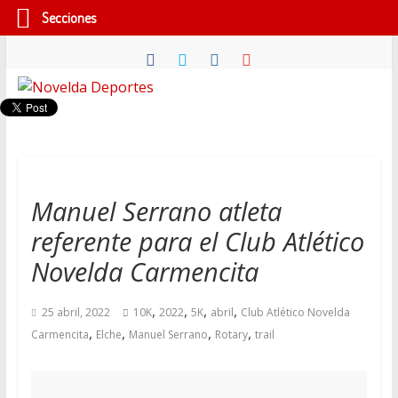
Secciones
Saltar
al
contenido
Novelda
Deportes
Pasión
Manuel Serrano atleta
por
referente para el Club Atlético
nuestro
deporte
Novelda Carmencita
,
,
,
,
25 abril, 2022
10K
2022
5K
abril
Club Atlético Novelda
,
,
,
,
Carmencita
Elche
Manuel Serrano
Rotary
trail