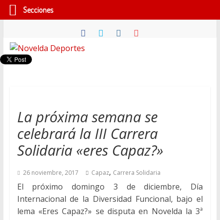
Secciones
Saltar
al
contenido
Novelda
Deportes
Pasión
La próxima semana se
por
celebrará la III Carrera
nuestro
deporte
Solidaria «eres Capaz?»
,
26 noviembre, 2017
Capaz
Carrera Solidaria
El próximo domingo 3 de diciembre, Día
Internacional de la Diversidad Funcional, bajo el
lema «Eres Capaz?» se disputa en Novelda la 3ª